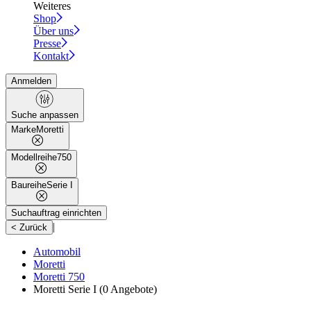
Weiteres
Shop
Über uns
Presse
Kontakt
Anmelden
Suche anpassen
Marke
Moretti
Modellreihe
750
Baureihe
Serie I
Suchauftrag einrichten
|
< Zurück
Automobil
Moretti
Moretti 750
Moretti Serie I
(0 Angebote)