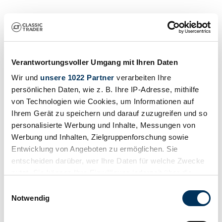
Verantwortungsvoller Umgang mit Ihren Daten
Wir und
unsere 1022 Partner
verarbeiten Ihre
Händler
persönlichen Daten, wie z. B. Ihre IP-Adresse, mithilfe
von Technologien wie Cookies, um Informationen auf
Ihrem Gerät zu speichern und darauf zuzugreifen und so
personalisierte Werbung und Inhalte, Messungen von
Werbung und Inhalten, Zielgruppenforschung sowie
Entwicklung von Angeboten zu ermöglichen. Sie
entscheiden darüber, wer Ihre Daten für welche Zwecke
nutzt. Sie können Ihre Einwilligung jederzeit über die
Cookie-Erklärung oder durch Klicken auf das Privacy
Einwilligungsauswahl
Trigger Symbol ändern oder widerrufen
Notwendig
Wenn Sie es erlauben, würden wir auch gerne: