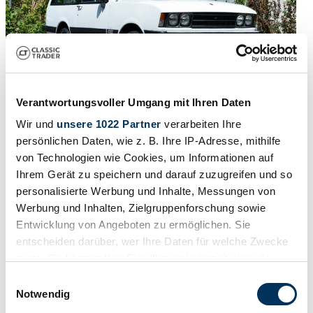
Verantwortungsvoller Umgang mit Ihren Daten
1978 | Monteverdi Safari
Wir und
unsere 1022 Partner
verarbeiten Ihre
persönlichen Daten, wie z. B. Ihre IP-Adresse, mithilfe
Sehr originales Fahrzeug aus Schweizer Auslieferung mit
von Technologien wie Cookies, um Informationen auf
Veteraneneintrag
Ihrem Gerät zu speichern und darauf zuzugreifen und so
€ 37.338
vor 7 Jahren
personalisierte Werbung und Inhalte, Messungen von
Werbung und Inhalten, Zielgruppenforschung sowie
Entwicklung von Angeboten zu ermöglichen. Sie
entscheiden darüber, wer Ihre Daten für welche Zwecke
nutzt. Sie können Ihre Einwilligung jederzeit über die
Cookie-Erklärung oder durch Klicken auf das Privacy
Einwilligungsauswahl
Trigger Symbol ändern oder widerrufen
Notwendig