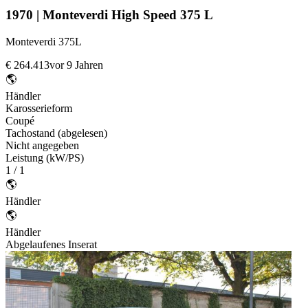
1970 | Monteverdi High Speed 375 L
Monteverdi 375L
€ 264.413
vor 9 Jahren
🌎
Händler
Karosserieform
Coupé
Tachostand (abgelesen)
Nicht angegeben
Leistung (kW/PS)
1 / 1
🌎
Händler
🌎
Händler
Abgelaufenes Inserat