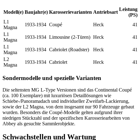
Leistung
Modell(e)
Baujahr(e)
Karosserievarianten
Antriebsart
(PS)
L1
1933-1934
Coupé
Heck
41
Magna
L1
1933-1934
Limousine (2-Türen)
Heck
41
Magna
L1
1933-1934
Cabriolet (Roadster)
Heck
41
Magna
L2
1933-1934
Cabriolet
Heck
41
Magna
Sondermodelle und spezielle Varianten
Die seltensten MG L-Type Versionen sind das Continental Coupé
(ca. 100 Exemplare) mit luxuriösen Detaillösungen wie
Schiebe-/Panoramadach und individueller Zweifarb-Lackierung,
sowie der L2 Magna, von dem insgesamt nur 90 Fahrzeuge gebaut
wurden. Besonders die Coupé-Modelle gelten aufgrund ihrer
niedrigen Stückzahl und der spezifischen Karosseriearbeiten von
Abbey als gesuchte Sammlerobjekte.
Schwachstellen und Wartung