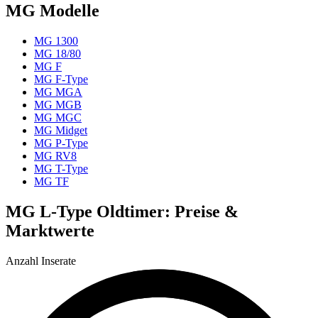
MG Modelle
MG 1300
MG 18/80
MG F
MG F-Type
MG MGA
MG MGB
MG MGC
MG Midget
MG P-Type
MG RV8
MG T-Type
MG TF
MG L-Type Oldtimer: Preise &
Marktwerte
Anzahl Inserate