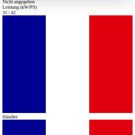
Nicht angegeben
haben oder die sie im Rahmen Ihrer Nutzung der Dienste
Leistung (kW/PS)
gesammelt haben.
Datenschutzerklärung
31 / 42
Händler