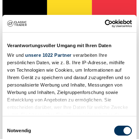
Händler
Abgelaufenes Inserat
Verantwortungsvoller Umgang mit Ihren Daten
Wir und
unsere 1022 Partner
verarbeiten Ihre
persönlichen Daten, wie z. B. Ihre IP-Adresse, mithilfe
von Technologien wie Cookies, um Informationen auf
Ihrem Gerät zu speichern und darauf zuzugreifen und so
personalisierte Werbung und Inhalte, Messungen von
Werbung und Inhalten, Zielgruppenforschung sowie
Entwicklung von Angeboten zu ermöglichen. Sie
entscheiden darüber, wer Ihre Daten für welche Zwecke
nutzt. Sie können Ihre Einwilligung jederzeit über die
Cookie-Erklärung oder durch Klicken auf das Privacy
Einwilligungsauswahl
1933 | MG L2 Magna
Trigger Symbol ändern oder widerrufen
Notwendig