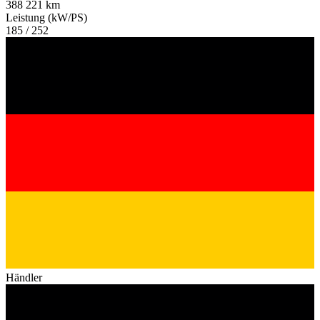
388 221 km
Leistung (kW/PS)
185 / 252
Händler