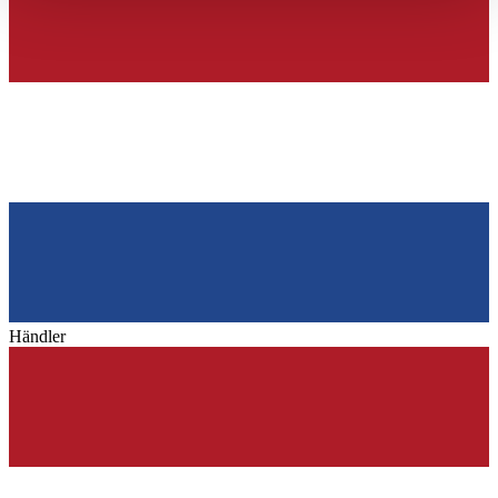
haben oder die sie im Rahmen Ihrer Nutzung der Dienste
gesammelt haben.
Datenschutzerklärung
Händler