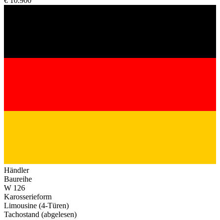
€ 10.900
Händler
Baureihe
W 126
Karosserieform
Limousine (4-Türen)
Tachostand (abgelesen)