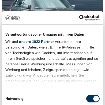
Verantwortungsvoller Umgang mit Ihren Daten
Wir und
unsere 1022 Partner
verarbeiten Ihre
persönlichen Daten, wie z. B. Ihre IP-Adresse, mithilfe
von Technologien wie Cookies, um Informationen auf
Ihrem Gerät zu speichern und darauf zuzugreifen und so
1
/
26
1986 | Mercedes-Benz 420 SEL
personalisierte Werbung und Inhalte, Messungen von
Werbung und Inhalten, Zielgruppenforschung sowie
Mercedes-Benz 420 SEL. Klimaanlage, Leder, Baujahr 1986,
Entwicklung von Angeboten zu ermöglichen. Sie
Neuwertiger Zustand
entscheiden darüber, wer Ihre Daten für welche Zwecke
€ 29.950
nutzt. Sie können Ihre Einwilligung jederzeit über die
Cookie-Erklärung oder durch Klicken auf das Privacy
Einwilligungsauswahl
Trigger Symbol ändern oder widerrufen
Notwendig