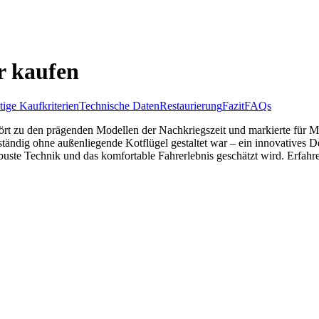
r kaufen
ige Kaufkriterien
Technische Daten
Restaurierung
Fazit
FAQs
ört zu den prägenden Modellen der Nachkriegszeit und markierte für 
ständig ohne außenliegende Kotflügel gestaltet war – ein innovatives D
obuste Technik und das komfortable Fahrerlebnis geschätzt wird. Erfahr