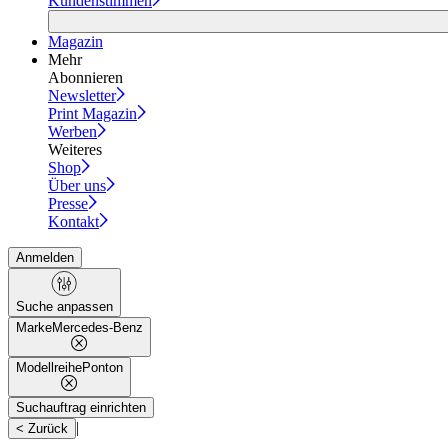
Kundenstimmen
Magazin
Mehr
Abonnieren
Newsletter
Print Magazin
Werben
Weiteres
Shop
Über uns
Presse
Kontakt
Anmelden
Suche anpassen
Marke
Mercedes-Benz
Modellreihe
Ponton
Suchauftrag einrichten
|
< Zurück