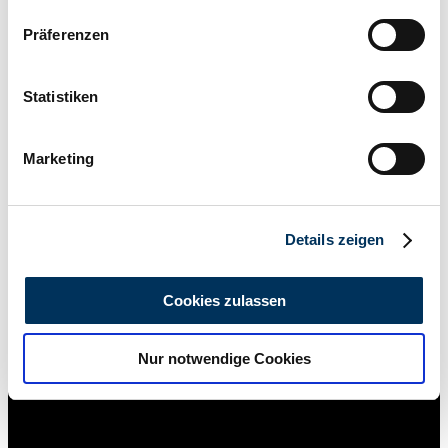
Wenn Sie es erlauben, würden wir auch gerne:
Präferenzen
Informationen über Ihre geografische Lage
erfassen, welche bis auf einige Meter genau sein
können
Statistiken
Ihr Gerät durch aktives Scannen nach
bestimmten Merkmalen (Fingerprinting) identifizieren
Marketing
Erfahren Sie mehr darüber, wie Ihre persönlichen Daten
verarbeitet werden, und legen Sie Ihre Präferenzen im
Abschnitt Einzelheiten
fest.
Details zeigen
Wir verwenden Cookies, um Inhalte und Anzeigen zu
personalisieren, Funktionen für soziale Medien anbieten
Cookies zulassen
zu können und die Zugriffe auf unsere Website zu
analysieren. Außerdem geben wir Informationen zu Ihrer
Händler
Nur notwendige Cookies
Verwendung unserer Website an unsere Partner für
soziale Medien, Werbung und Analysen weiter. Unsere
Partner führen diese Informationen möglicherweise mit
weiteren Daten zusammen, die Sie ihnen bereitgestellt