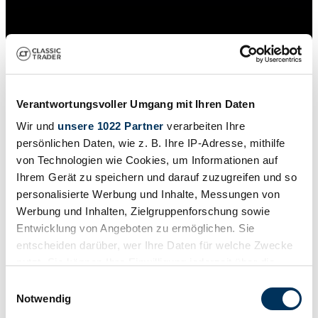
Verantwortungsvoller Umgang mit Ihren Daten
Wir und
unsere 1022 Partner
verarbeiten Ihre
persönlichen Daten, wie z. B. Ihre IP-Adresse, mithilfe
von Technologien wie Cookies, um Informationen auf
Ihrem Gerät zu speichern und darauf zuzugreifen und so
personalisierte Werbung und Inhalte, Messungen von
Werbung und Inhalten, Zielgruppenforschung sowie
Entwicklung von Angeboten zu ermöglichen. Sie
Händler
entscheiden darüber, wer Ihre Daten für welche Zwecke
Karosserieform
nutzt. Sie können Ihre Einwilligung jederzeit über die
Nutzfahrzeug (Feuerwehr)
Tachostand (abgelesen)
Cookie-Erklärung oder durch Klicken auf das Privacy
Einwilligungsauswahl
66 500 km
Trigger Symbol ändern oder widerrufen
Notwendig
Leistung (kW/PS)
115 / 156