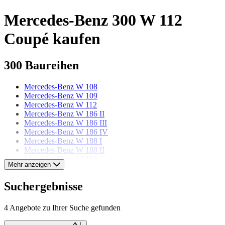
Mercedes-Benz 300 W 112
Coupé kaufen
300 Baureihen
Mercedes-Benz W 108
Mercedes-Benz W 109
Mercedes-Benz W 112
Mercedes-Benz W 186 II
Mercedes-Benz W 186 III
Mercedes-Benz W 186 IV
Mercedes-Benz W 188 I
Mercedes-Benz W 188 II
Mercedes-Benz W 189
Mehr anzeigen
Mercedes-Benz Modelle
Suchergebnisse
Mercedes-Benz 123er
4 Angebote zu Ihrer Suche gefunden
Mercedes-Benz 170
Mercedes-Benz 190er