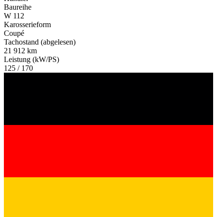
Baureihe
W 112
Karosserieform
Coupé
Tachostand (abgelesen)
21 912 km
Leistung (kW/PS)
125 / 170