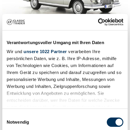
1
/
50
1967 | Mercedes-Benz 300 SE
Verantwortungsvoller Umgang mit Ihren Daten
Das weltbeste 300 SE Coupe !
Wir und
unsere 1022 Partner
verarbeiten Ihre
persönlichen Daten, wie z. B. Ihre IP-Adresse, mithilfe
Preis auf Anfrage
von Technologien wie Cookies, um Informationen auf
Ihrem Gerät zu speichern und darauf zuzugreifen und so
personalisierte Werbung und Inhalte, Messungen von
Werbung und Inhalten, Zielgruppenforschung sowie
Entwicklung von Angeboten zu ermöglichen. Sie
entscheiden darüber, wer Ihre Daten für welche Zwecke
nutzt. Sie können Ihre Einwilligung jederzeit über die
Cookie-Erklärung oder durch Klicken auf das Privacy
Einwilligungsauswahl
Trigger Symbol ändern oder widerrufen
Notwendig