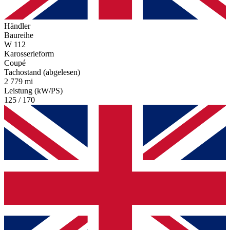
Händler
Baureihe
W 112
Karosserieform
Coupé
Tachostand (abgelesen)
2 779 mi
Leistung (kW/PS)
125 / 170