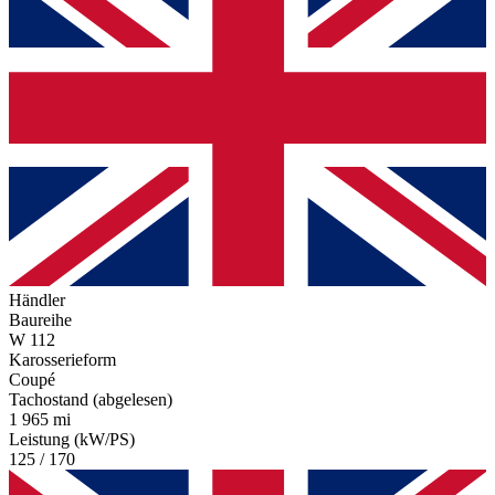
Händler
Baureihe
W 112
Karosserieform
Coupé
Tachostand (abgelesen)
1 965 mi
Leistung (kW/PS)
125 / 170