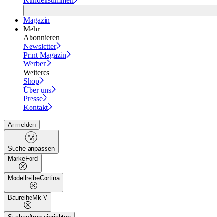
Kundenstimmen
Magazin
Mehr
Abonnieren
Newsletter
Print Magazin
Werben
Weiteres
Shop
Über uns
Presse
Kontakt
Anmelden
Suche anpassen
Marke
Ford
Modellreihe
Cortina
Baureihe
Mk V
Suchauftrag einrichten