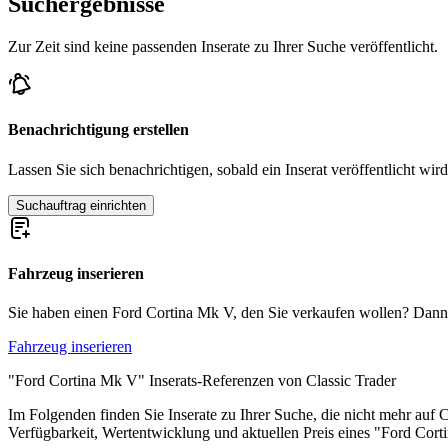
Suchergebnisse
Ford Capri
Zur Zeit sind keine passenden Inserate zu Ihrer Suche veröffentlicht.
Ford Escort
Ford F Serie
Ford Fiesta
Ford GT40
Ford Modell A
Benachrichtigung erstellen
Ford Modell T
Ford Mustang
Lassen Sie sich benachrichtigen, sobald ein Inserat veröffentlicht wird
Ford Sierra
Ford Taunus
Suchauftrag einrichten
Ford Thunderbird
Ford V8
Fahrzeug inserieren
Sie haben einen Ford Cortina Mk V, den Sie verkaufen wollen? Dann ers
Fahrzeug inserieren
"Ford Cortina Mk V" Inserats-Referenzen von Classic Trader
Im Folgenden finden Sie Inserate zu Ihrer Suche, die nicht mehr auf C
Verfügbarkeit, Wertentwicklung und aktuellen Preis eines "Ford Cor