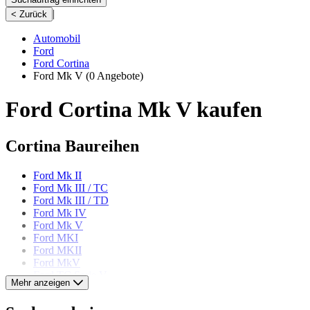
|
< Zurück
Automobil
Ford
Ford Cortina
Ford Mk V
(0 Angebote)
Ford Cortina Mk V kaufen
Cortina Baureihen
Ford Mk II
Ford Mk III / TC
Ford Mk III / TD
Ford Mk IV
Ford Mk V
Ford MKI
Ford MKII
Ford MkV
Ford TC Serie V
Mehr anzeigen
Ford Modelle