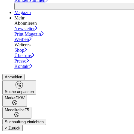
Kundenstimmen
Magazin
Mehr
Abonnieren
Newsletter
Print Magazin
Werben
Weiteres
Shop
Über uns
Presse
Kontakt
Anmelden
Suche anpassen
Marke
DKW
Modellreihe
F5
Suchauftrag einrichten
|
< Zurück