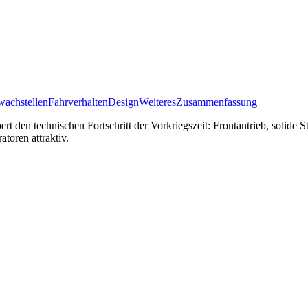
achstellen
Fahrverhalten
Design
Weiteres
Zusammenfassung
en technischen Fortschritt der Vorkriegszeit: Frontantrieb, solide Sta
toren attraktiv.