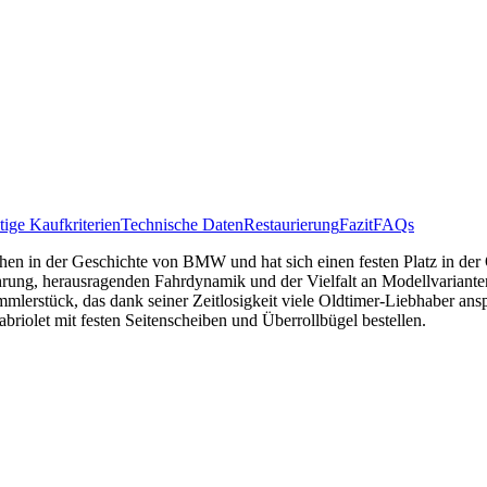
ige Kaufkriterien
Technische Daten
Restaurierung
Fazit
FAQs
eihen in der Geschichte von BMW und hat sich einen festen Platz in der 
ührung, herausragenden Fahrdynamik und der Vielfalt an Modellvarianten
mmlerstück, das dank seiner Zeitlosigkeit viele Oldtimer-Liebhaber a
briolet mit festen Seitenscheiben und Überrollbügel bestellen.