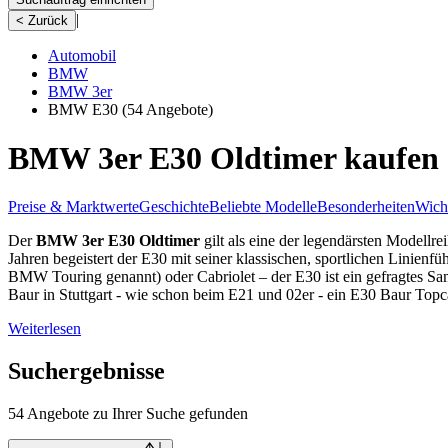
|
< Zurück
Automobil
BMW
BMW 3er
BMW E30
(54 Angebote)
BMW 3er E30 Oldtimer kaufen
Preise & Marktwerte
Geschichte
Beliebte Modelle
Besonderheiten
Wicht
Der
BMW 3er E30 Oldtimer
gilt als eine der legendärsten Modellr
Jahren begeistert der E30 mit seiner klassischen, sportlichen Linienf
BMW Touring genannt) oder Cabriolet – der E30 ist ein gefragtes Sa
Baur in Stuttgart - wie schon beim E21 und 02er - ein E30 Baur Topca
Weiterlesen
Suchergebnisse
54 Angebote zu Ihrer Suche gefunden