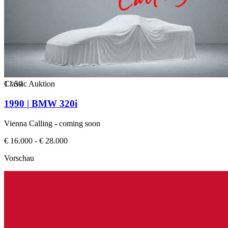
1
Classic Auktion
/
50
1990 | BMW 320i
Vienna Calling - coming soon
€ 16.000 - € 28.000
Vorschau