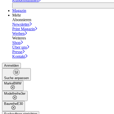
Kundenstimmen
Magazin
Mehr
Abonnieren
Newsletter
Print Magazin
Werben
Weiteres
Shop
Über uns
Presse
Kontakt
Anmelden
Suche anpassen
Marke
BMW
Modellreihe
3er
Baureihe
E30
Suchauftrag einrichten