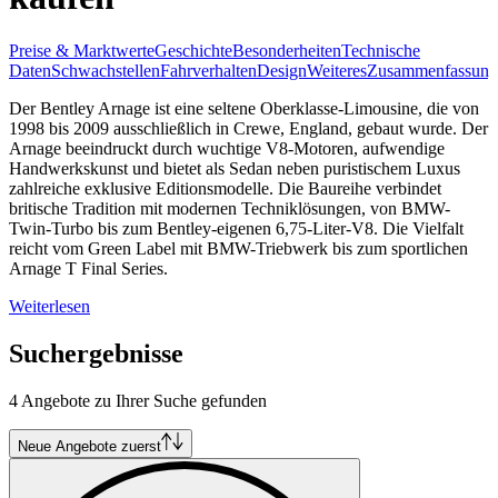
Preise & Marktwerte
Geschichte
Besonderheiten
Technische
Daten
Schwachstellen
Fahrverhalten
Design
Weiteres
Zusammenfassung
Der Bentley Arnage ist eine seltene Oberklasse-Limousine, die von
1998 bis 2009 ausschließlich in Crewe, England, gebaut wurde. Der
Arnage beeindruckt durch wuchtige V8-Motoren, aufwendige
Handwerkskunst und bietet als Sedan neben puristischem Luxus
zahlreiche exklusive Editionsmodelle. Die Baureihe verbindet
britische Tradition mit modernen Techniklösungen, von BMW-
Twin-Turbo bis zum Bentley-eigenen 6,75-Liter-V8. Die Vielfalt
reicht vom Green Label mit BMW-Triebwerk bis zum sportlichen
Arnage T Final Series.
Weiterlesen
Suchergebnisse
4 Angebote zu Ihrer Suche gefunden
Neue Angebote zuerst