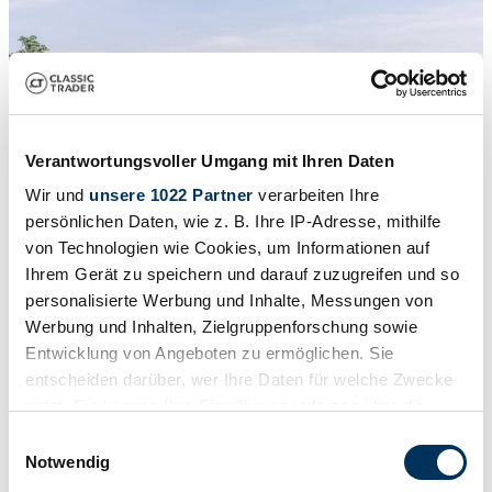
Verantwortungsvoller Umgang mit Ihren Daten
Wir und
unsere 1022 Partner
verarbeiten Ihre
persönlichen Daten, wie z. B. Ihre IP-Adresse, mithilfe
von Technologien wie Cookies, um Informationen auf
Ihrem Gerät zu speichern und darauf zuzugreifen und so
1
/
24
personalisierte Werbung und Inhalte, Messungen von
2000 | Bentley Arnage Red Label
Werbung und Inhalten, Zielgruppenforschung sowie
€ 29.900
Entwicklung von Angeboten zu ermöglichen. Sie
entscheiden darüber, wer Ihre Daten für welche Zwecke
nutzt. Sie können Ihre Einwilligung jederzeit über die
Cookie-Erklärung oder durch Klicken auf das Privacy
Einwilligungsauswahl
Trigger Symbol ändern oder widerrufen
Notwendig