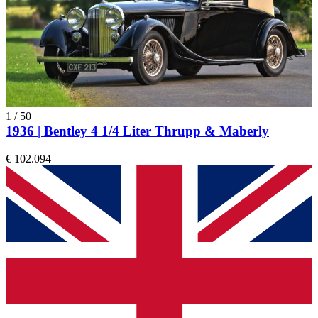
1
/
50
1936 | Bentley 4 1/4 Liter Thrupp & Maberly
€ 102.094