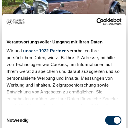
Verantwortungsvoller Umgang mit Ihren Daten
Wir und
unsere 1022 Partner
verarbeiten Ihre
persönlichen Daten, wie z. B. Ihre IP-Adresse, mithilfe
1
/
50
1939 | Bentley 4 1/4 Liter
von Technologien wie Cookies, um Informationen auf
Ihrem Gerät zu speichern und darauf zuzugreifen und so
€ 56.006
personalisierte Werbung und Inhalte, Messungen von
Werbung und Inhalten, Zielgruppenforschung sowie
Entwicklung von Angeboten zu ermöglichen. Sie
entscheiden darüber, wer Ihre Daten für welche Zwecke
nutzt. Sie können Ihre Einwilligung jederzeit über die
Cookie-Erklärung oder durch Klicken auf das Privacy
Einwilligungsauswahl
Trigger Symbol ändern oder widerrufen
Notwendig