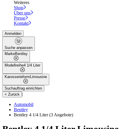
Weiteres
Shop
Über uns
Presse
Kontakt
Anmelden
Suche anpassen
Marke
Bentley
Modellreihe
4 1/4 Liter
Karosserieform
Limousine
Suchauftrag einrichten
|
< Zurück
Automobil
Bentley
Bentley 4 1/4 Liter
(3 Angebote)
Bentley 4 1/4 Liter Limousine