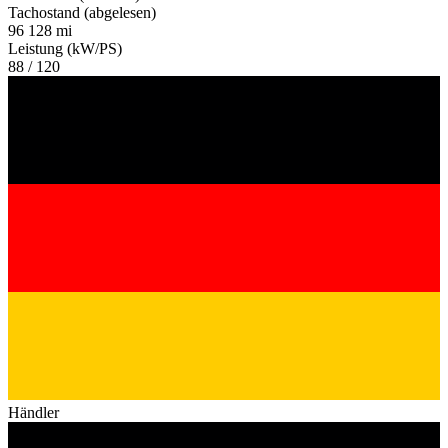
Tachostand (abgelesen)
96 128 mi
Leistung (kW/PS)
88 / 120
Händler