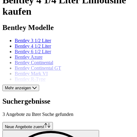
kaufen
Bentley Modelle
Bentley 3 1/2 Liter
Bentley 4 1/2 Liter
Bentley 6 1/2 Liter
Bentley Azure
Bentley Continental
Bentley Continental GT
Bentley Mark VI
Bentley R-Type
Bentley S 1
Mehr anzeigen
Bentley S 2
Bentley S 3
Suchergebnisse
Bentley Turbo R
3 Angebote zu Ihrer Suche gefunden
Neue Angebote zuerst