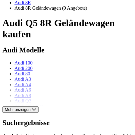
Audi 8R
Audi 8R Geländewagen
(0 Angebote)
Audi Q5 8R Geländewagen
kaufen
Audi Modelle
Audi 100
Audi 200
Audi 80
Audi A3
Audi A4
Audi A6
Audi A8
Audi Q3
Audi Q6 e-tron
Mehr anzeigen
Audi quattro
Audi R8
Suchergebnisse
Audi TT