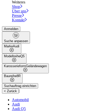
Weiteres
Shop
Über uns
Presse
Kontakt
Anmelden
Suche anpassen
Marke
Audi
Modellreihe
Q5
Karosserieform
Geländewagen
Baureihe
8R
Suchauftrag einrichten
|
< Zurück
Automobil
Audi
Audi Q5