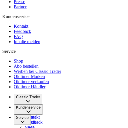
Presse
Partner
Kundenservice
Kontakt
Feedback
FAQ
Inhalte melden
Service
Shop
Abo bestellen
Werben bei Classic Trader
Oldtimer Marken
Oldtimer verkaufen
Oldtimer Händler
Classic Trader
Über uns
Kundenservice
Karriere
Presse
Kontakt
Service
Partner
Feedback
FAQ
Shop