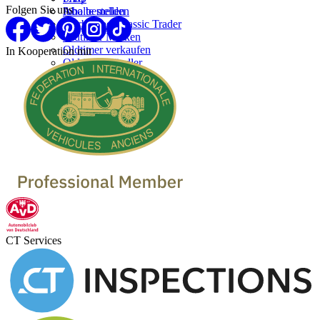
Folgen Sie uns
Inhalte melden
Abo bestellen
Werben bei Classic Trader
Oldtimer Marken
Oldtimer verkaufen
In Kooperation mit
Oldtimer Händler
CT Services