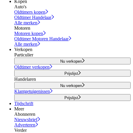
Kopen
Auto's
Oldtimers kopen
Oldtimer Handelaar
Alle merken
Motoren
Motoren kopen
Oldtimer Motoren Handelaar
Alle merken
Verkopen
Particulier
Nu verkopen
Oldtimer verkopen
Prijslijst
Handelaren
Nu verkopen
Klantgetuigenissen
Prijslijst
Tijdschrift
Meer
Abonneren
Nieuwsbrief
Adverteren
Verder