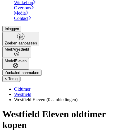
Winkel op
Over ons
Media
Contact
Inloggen
Zoeken aanpassen
Merk
Westfield
Model
Eleven
Zoekalert aanmaken
|
< Terug
Oldtimer
Westfield
Westfield Eleven
(0 aanbiedingen)
Westfield Eleven oldtimer
kopen