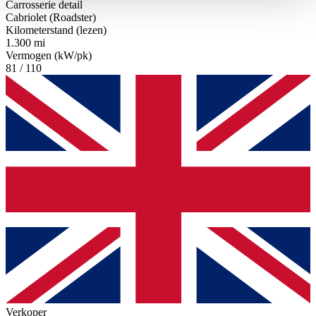
Carrosserie detail
haben oder die sie im Rahmen Ihrer Nutzung der Dienste
Cabriolet (Roadster)
gesammelt haben.
Datenschutzerklärung
Kilometerstand (lezen)
1.300 mi
Vermogen (kW/pk)
81 / 110
Verkoper