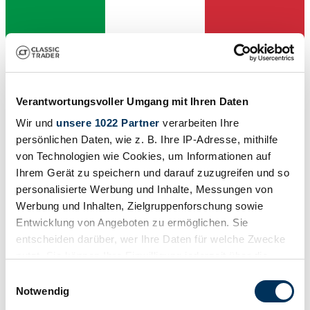
Verkoper
Deze advertentie is verlopen
Verantwortungsvoller Umgang mit Ihren Daten
Wir und
unsere 1022 Partner
verarbeiten Ihre
persönlichen Daten, wie z. B. Ihre IP-Adresse, mithilfe
von Technologien wie Cookies, um Informationen auf
Ihrem Gerät zu speichern und darauf zuzugreifen und so
personalisierte Werbung und Inhalte, Messungen von
Werbung und Inhalten, Zielgruppenforschung sowie
Entwicklung von Angeboten zu ermöglichen. Sie
entscheiden darüber, wer Ihre Daten für welche Zwecke
nutzt. Sie können Ihre Einwilligung jederzeit über die
Cookie-Erklärung oder durch Klicken auf das Privacy
Einwilligungsauswahl
Trigger Symbol ändern oder widerrufen
Notwendig