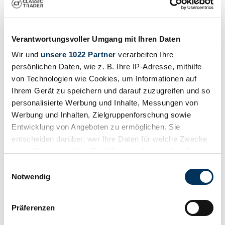
2018 | Iconic Autobody 386 Speedster
Porsche 356 Speedster Homage
Verantwortungsvoller Umgang mit Ihren Daten
Prijs op aanvraag
3 jaar geleden
Wir und
unsere 1022 Partner
verarbeiten Ihre
persönlichen Daten, wie z. B. Ihre IP-Adresse, mithilfe
von Technologien wie Cookies, um Informationen auf
Ihrem Gerät zu speichern und darauf zuzugreifen und so
personalisierte Werbung und Inhalte, Messungen von
Werbung und Inhalten, Zielgruppenforschung sowie
Entwicklung von Angeboten zu ermöglichen. Sie
entscheiden darüber, wer Ihre Daten für welche Zwecke
nutzt. Sie können Ihre Einwilligung jederzeit über die
Cookie-Erklärung oder durch Klicken auf das Privacy
Einwilligungsauswahl
Trigger Symbol ändern oder widerrufen
Notwendig
Wenn Sie es erlauben, würden wir auch gerne:
Präferenzen
Informationen über Ihre geografische Lage