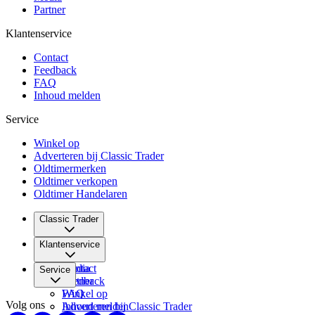
Partner
Klantenservice
Contact
Feedback
FAQ
Inhoud melden
Service
Winkel op
Adverteren bij Classic Trader
Oldtimermerken
Oldtimer verkopen
Oldtimer Handelaren
Classic Trader
Over ons
Klantenservice
Vacatures
Media
Contact
Service
Partner
Feedback
FAQ
Winkel op
Volg ons
Inhoud melden
Adverteren bij Classic Trader