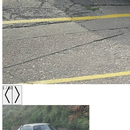
1
/
10