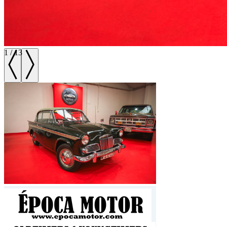
1
/
13