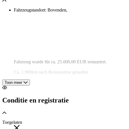
Fahrzeugstandort: Bovenden,
Fahrzeug wurde für ca. 25.000,00 EUR restauriert.
Ca. 1.000km nach Restauration gelaufen.
Zustand 1- (besser wie Auslieferung)
Toon meer
Conditie en registratie
ZUBEHÖRANGABEN OHNE GEWÄHR, Änderungen,
Zwischenverkauf und Irrtümer vorbehalten!
Toegelaten