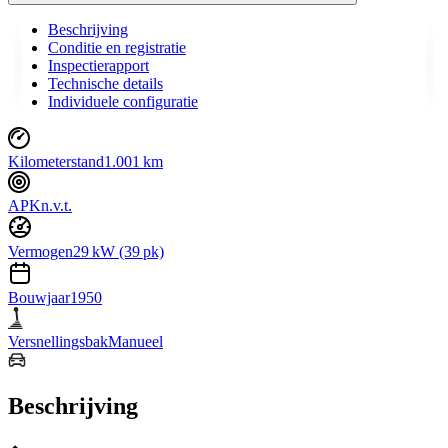
Beschrijving
Conditie en registratie
Inspectierapport
Technische details
Individuele configuratie
Kilometerstand
1.001 km
APK
n.v.t.
Vermogen
29 kW (39 pk)
Bouwjaar
1950
Versnellingsbak
Manueel
Beschrijving