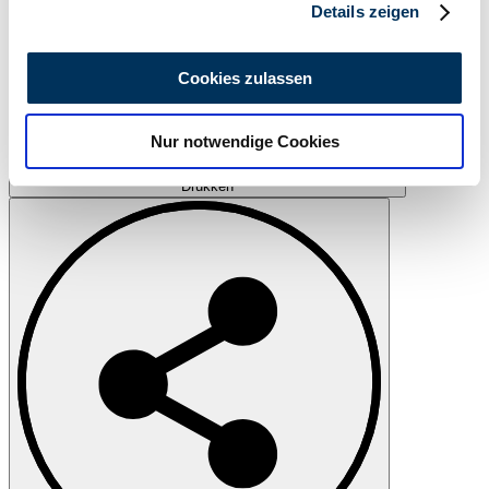
Details zeigen
Wir verwenden Cookies, um Inhalte und Anzeigen zu
personalisieren, Funktionen für soziale Medien anbieten
Cookies zulassen
zu können und die Zugriffe auf unsere Website zu
analysieren. Außerdem geben wir Informationen zu Ihrer
Nur notwendige Cookies
Verwendung unserer Website an unsere Partner für
soziale Medien, Werbung und Analysen weiter. Unsere
Drukken
Partner führen diese Informationen möglicherweise mit
weiteren Daten zusammen, die Sie ihnen bereitgestellt
haben oder die sie im Rahmen Ihrer Nutzung der Dienste
gesammelt haben.
Datenschutzerklärung