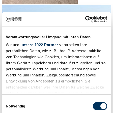
Verantwortungsvoller Umgang mit Ihren Daten
Wir und
unsere 1022 Partner
verarbeiten Ihre
persönlichen Daten, wie z. B. Ihre IP-Adresse, mithilfe
von Technologien wie Cookies, um Informationen auf
Ihrem Gerät zu speichern und darauf zuzugreifen und so
personalisierte Werbung und Inhalte, Messungen von
Werbung und Inhalten, Zielgruppenforschung sowie
Entwicklung von Angeboten zu ermöglichen. Sie
entscheiden darüber, wer Ihre Daten für welche Zwecke
1
/
50
nutzt. Sie können Ihre Einwilligung jederzeit über die
1967 | FIAT 1100 R
Cookie-Erklärung oder durch Klicken auf das Privacy
Einwilligungsauswahl
Trigger Symbol ändern oder widerrufen
Notwendig
€ 6.300