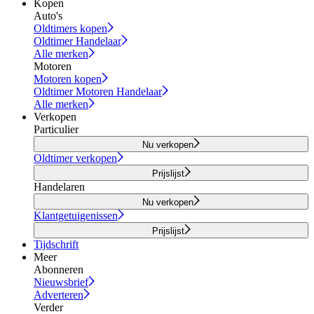
Kopen
Auto's
Oldtimers kopen
Oldtimer Handelaar
Alle merken
Motoren
Motoren kopen
Oldtimer Motoren Handelaar
Alle merken
Verkopen
Particulier
Nu verkopen
Oldtimer verkopen
Prijslijst
Handelaren
Nu verkopen
Klantgetuigenissen
Prijslijst
Tijdschrift
Meer
Abonneren
Nieuwsbrief
Adverteren
Verder