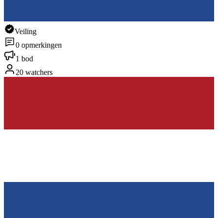
Veiling
0 opmerkingen
1 bod
20 watchers