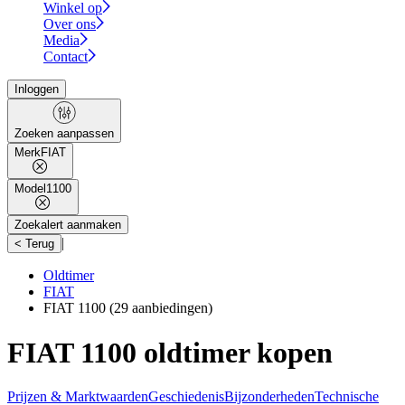
Winkel op
Over ons
Media
Contact
Inloggen
Zoeken aanpassen
Merk
FIAT
Model
1100
Zoekalert aanmaken
|
< Terug
Oldtimer
FIAT
FIAT 1100
(29 aanbiedingen)
FIAT 1100 oldtimer kopen
Prijzen & Marktwaarden
Geschiedenis
Bijzonderheden
Technische