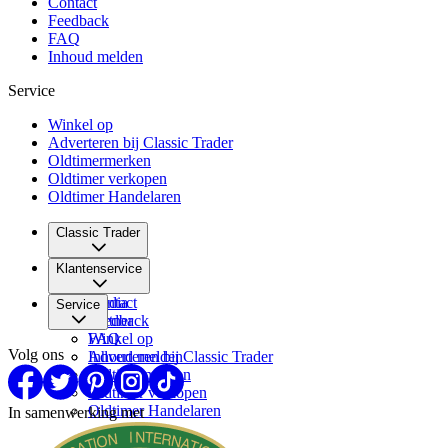
Contact
Feedback
FAQ
Inhoud melden
Service
Winkel op
Adverteren bij Classic Trader
Oldtimermerken
Oldtimer verkopen
Oldtimer Handelaren
Classic Trader
Over ons
Klantenservice
Vacatures
Media
Contact
Service
Partner
Feedback
FAQ
Winkel op
Volg ons
Inhoud melden
Adverteren bij Classic Trader
Oldtimermerken
Oldtimer verkopen
Oldtimer Handelaren
In samenwerking met