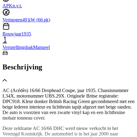
APK
n.v.t.
Vermogen
49 kW (66 pk)
Bouwjaar
1935
Versnellingsbak
Manueel
Beschrijving
AC (Acédès) 16/66 Drophead Coupe, jaar 1935. Chassisnummer
L34X, motornummer UBS.29X. Originele Britse registratie:
DPC918. Kleur donker British Racing Green gecombineerd met een
beige lederen interieur en lichtbruin tapijt afgezet met beige randen.
De auto is voorzien van een zwarte vinyl kap en een lichtbruine
mohair tonneau cover.
Deze zeldzame AC 16/66 DHC werd nieuw verkocht in het
Verenigd Koninkrijk. De automobiel is in het jaar 2000 naar