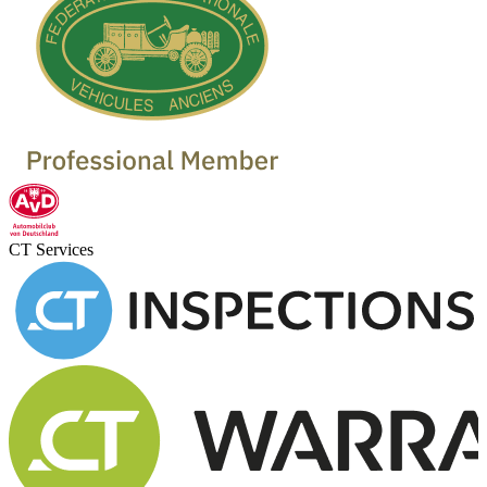
CT Services