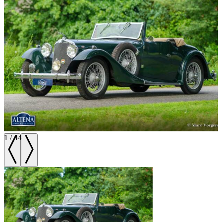
1
/
44