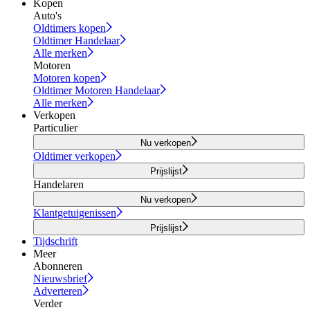
Kopen
Auto's
Oldtimers kopen
Oldtimer Handelaar
Alle merken
Motoren
Motoren kopen
Oldtimer Motoren Handelaar
Alle merken
Verkopen
Particulier
Nu verkopen
Oldtimer verkopen
Prijslijst
Handelaren
Nu verkopen
Klantgetuigenissen
Prijslijst
Tijdschrift
Meer
Abonneren
Nieuwsbrief
Adverteren
Verder