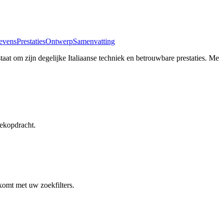
evens
Prestaties
Ontwerp
Samenvatting
aat om zijn degelijke Italiaanse techniek en betrouwbare prestaties. M
ekopdracht.
komt met uw zoekfilters.