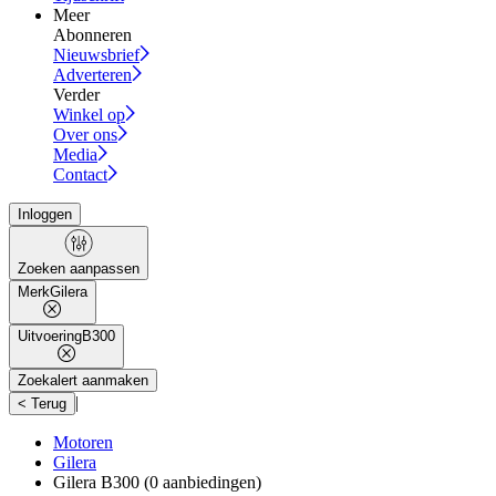
Meer
Abonneren
Nieuwsbrief
Adverteren
Verder
Winkel op
Over ons
Media
Contact
Inloggen
Zoeken aanpassen
Merk
Gilera
Uitvoering
B300
Zoekalert aanmaken
|
< Terug
Motoren
Gilera
Gilera B300
(0 aanbiedingen)