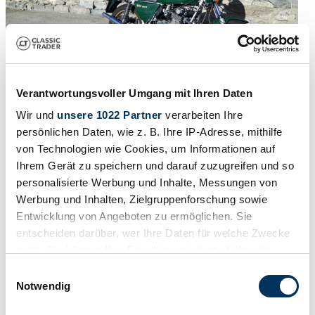
Verantwortungsvoller Umgang mit Ihren Daten
Rapport
Wir und
unsere 1022 Partner
verarbeiten Ihre
1980 | Benelli 504 Sport
persönlichen Daten, wie z. B. Ihre IP-Adresse, mithilfe
von Technologien wie Cookies, um Informationen auf
€ 7.490
6 jaar geleden
Ihrem Gerät zu speichern und darauf zuzugreifen und so
personalisierte Werbung und Inhalte, Messungen von
Werbung und Inhalten, Zielgruppenforschung sowie
Entwicklung von Angeboten zu ermöglichen. Sie
entscheiden darüber, wer Ihre Daten für welche Zwecke
nutzt. Sie können Ihre Einwilligung jederzeit über die
Cookie-Erklärung oder durch Klicken auf das Privacy
Einwilligungsauswahl
Trigger Symbol ändern oder widerrufen
Notwendig