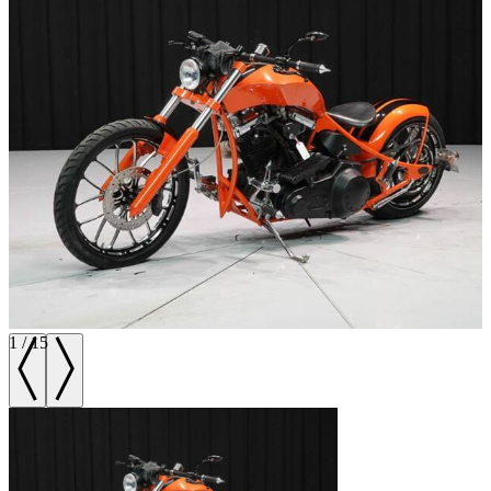
1
/
15