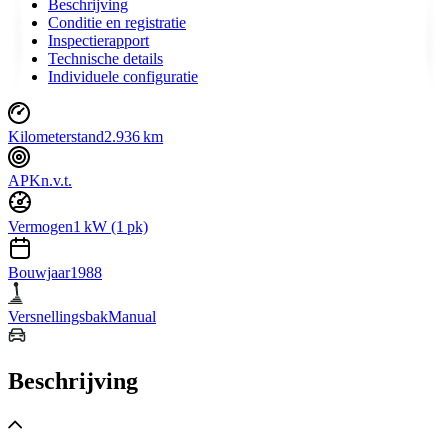
Beschrijving
Conditie en registratie
Inspectierapport
Technische details
Individuele configuratie
Kilometerstand
2.936 km
APK
n.v.t.
Vermogen
1 kW (1 pk)
Bouwjaar
1988
Versnellingsbak
Manual
Beschrijving