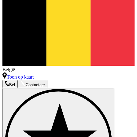
België
Toon op kaart
Bel
Contacteer