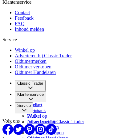
Klantenservice
Contact
Feedback
FAQ
Inhoud melden
Service
Winkel op
Adverteren bij Classic Trader
Oldtimermerken
Oldtimer verkopen
Oldtimer Handelaren
Classic Trader
Over ons
Klantenservice
Vacatures
Media
Contact
Service
Partner
Feedback
FAQ
Winkel op
Volg ons
Inhoud melden
Adverteren bij Classic Trader
Oldtimermerken
Oldtimer verkopen