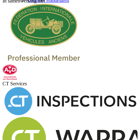
Oldtimer Handelaren
In samenwerking met
CT Services