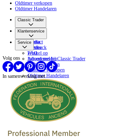
Oldtimer verkopen
Oldtimer Handelaren
Classic Trader
Over ons
Klantenservice
Vacatures
Media
Contact
Service
Partner
Feedback
FAQ
Winkel op
Volg ons
Inhoud melden
Adverteren bij Classic Trader
Oldtimermerken
Oldtimer verkopen
Oldtimer Handelaren
In samenwerking met