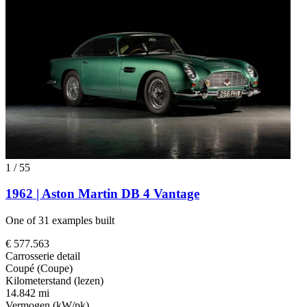
1
/
55
1962 | Aston Martin DB 4 Vantage
One of 31 examples built
€ 577.563
Carrosserie detail
Coupé (Coupe)
Kilometerstand (lezen)
14.842 mi
Vermogen (kW/pk)