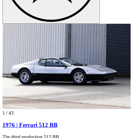
1
/
43
1976 | Ferrari 512 BB
The third production 512 BB