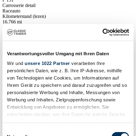
Carrosserie detail
Raceauto
Kilometerstand (lezen)
16.766 mi
Vermogen (kW/pk)
410 / 558
Toon voertuig
Voertuig advertentie
Verantwortungsvoller Umgang mit Ihren Daten
Wir und
unsere 1022 Partner
verarbeiten Ihre
persönlichen Daten, wie z. B. Ihre IP-Adresse, mithilfe
von Technologien wie Cookies, um Informationen auf
Ihrem Gerät zu speichern und darauf zuzugreifen und so
personalisierte Werbung und Inhalte, Messungen von
Werbung und Inhalten, Zielgruppenforschung sowie
Entwicklung von Angeboten zu ermöglichen. Sie
entscheiden darüber, wer Ihre Daten für welche Zwecke
nutzt. Sie können Ihre Einwilligung jederzeit über die
Cookie-Erklärung oder durch Klicken auf das Privacy
Einwilligungsauswahl