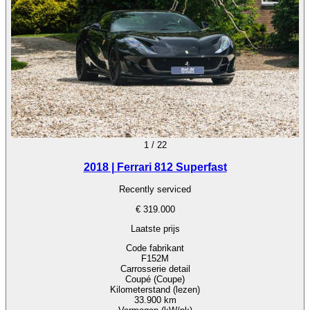
1
/
22
2018 | Ferrari 812 Superfast
Recently serviced
€ 319.000
Laatste prijs
Code fabrikant
F152M
Carrosserie detail
Coupé (Coupe)
Kilometerstand (lezen)
33.900 km