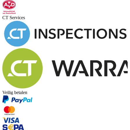
CT Services
Veilig betalen