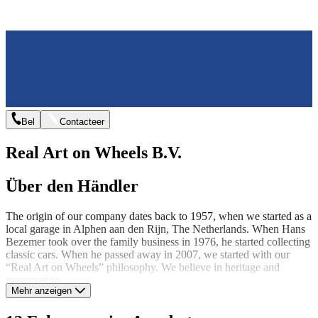
Bel
Contacteer
Real Art on Wheels B.V.
Über den Händler
The origin of our company dates back to 1957, when we started as a
local garage in Alphen aan den Rijn, The Netherlands. When Hans
Bezemer took over the family business in 1976, he started collecting
classic cars. When he passed away in 2007, we started with our
“Real Art on Wheels” philosophy. We believe in heritage and
preservation.
Mehr anzeigen
"We believe in heritage
and preservation"