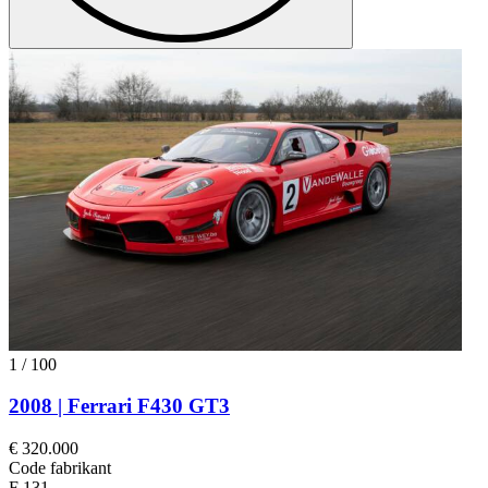
1
/
100
2008 | Ferrari F430 GT3
€ 320.000
Code fabrikant
F 131