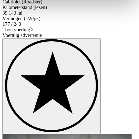
Cabriolet (Roadster)
weiteren Daten zusammen, die Sie ihnen bereitgestellt
Kilometerstand (lezen)
haben oder die sie im Rahmen Ihrer Nutzung der Dienste
39.143 mi
Vermogen (kW/pk)
gesammelt haben.
Datenschutzerklärung
177 / 240
Toon voertuig
Voertuig advertentie