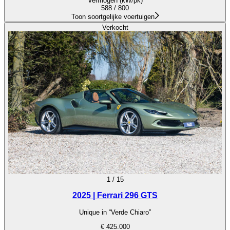
Vermogen (kW/pk)
588 / 800
Toon soortgelijke voertuigen
Verkocht
1
/
15
2025 | Ferrari 296 GTS
Unique in “Verde Chiaro”
€ 425.000