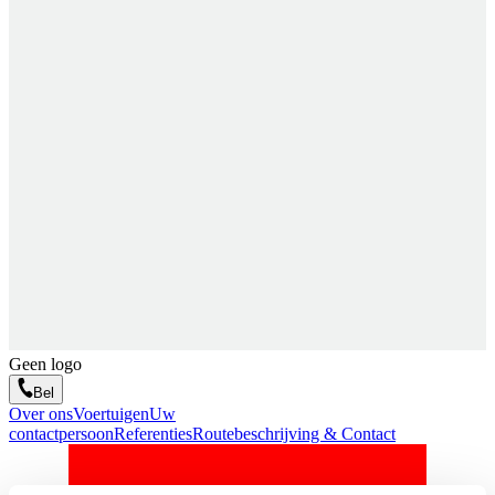
Geen logo
Bel
Over ons
Voertuigen
Uw
contactpersoon
Referenties
Routebeschrijving & Contact