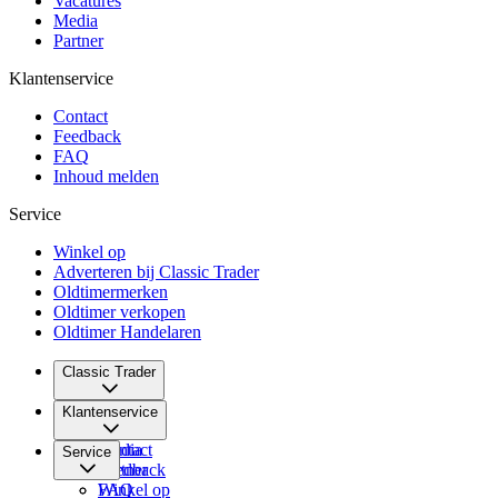
Vacatures
Media
Partner
Klantenservice
Contact
Feedback
FAQ
Inhoud melden
Service
Winkel op
Adverteren bij Classic Trader
Oldtimermerken
Oldtimer verkopen
Oldtimer Handelaren
Classic Trader
Over ons
Klantenservice
Vacatures
Media
Contact
Service
Partner
Feedback
FAQ
Winkel op