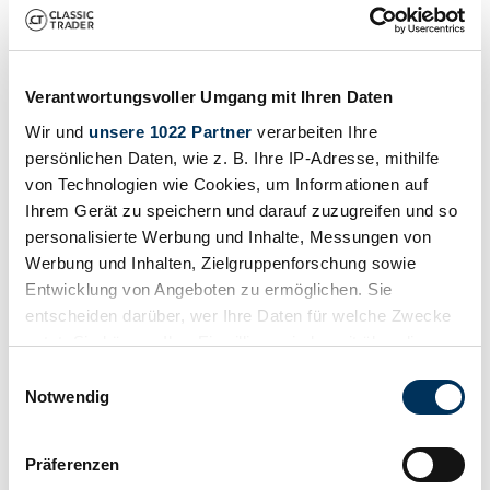
Verantwortungsvoller Umgang mit Ihren Daten
Wir und
unsere 1022 Partner
verarbeiten Ihre
persönlichen Daten, wie z. B. Ihre IP-Adresse, mithilfe
von Technologien wie Cookies, um Informationen auf
Ihrem Gerät zu speichern und darauf zuzugreifen und so
personalisierte Werbung und Inhalte, Messungen von
Werbung und Inhalten, Zielgruppenforschung sowie
Entwicklung von Angeboten zu ermöglichen. Sie
entscheiden darüber, wer Ihre Daten für welche Zwecke
Geen logo
nutzt. Sie können Ihre Einwilligung jederzeit über die
Bel
Over ons
Voertuigen
Uw
Cookie-Erklärung oder durch Klicken auf das Privacy
Einwilligungsauswahl
contactpersoon
Referenties
Routebeschrijving & Contact
Trigger Symbol ändern oder widerrufen
Notwendig
Wenn Sie es erlauben, würden wir auch gerne:
Präferenzen
Informationen über Ihre geografische Lage