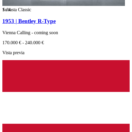
1
Subasta Classic
/
4
1953 | Bentley R-Type
Vienna Calling - coming soon
170.000 € - 240.000 €
Vista previa