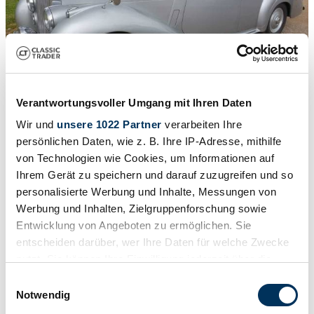
Verantwortungsvoller Umgang mit Ihren Daten
Wir und
unsere 1022 Partner
verarbeiten Ihre
persönlichen Daten, wie z. B. Ihre IP-Adresse, mithilfe
1
/
24
von Technologien wie Cookies, um Informationen auf
1955 | Bentley R-Type
Ihrem Gerät zu speichern und darauf zuzugreifen und so
personalisierte Werbung und Inhalte, Messungen von
Bentley R-type saloon
Werbung und Inhalten, Zielgruppenforschung sowie
45.000 €
Entwicklung von Angeboten zu ermöglichen. Sie
entscheiden darüber, wer Ihre Daten für welche Zwecke
nutzt. Sie können Ihre Einwilligung jederzeit über die
Cookie-Erklärung oder durch Klicken auf das Privacy
Einwilligungsauswahl
Trigger Symbol ändern oder widerrufen
Notwendig