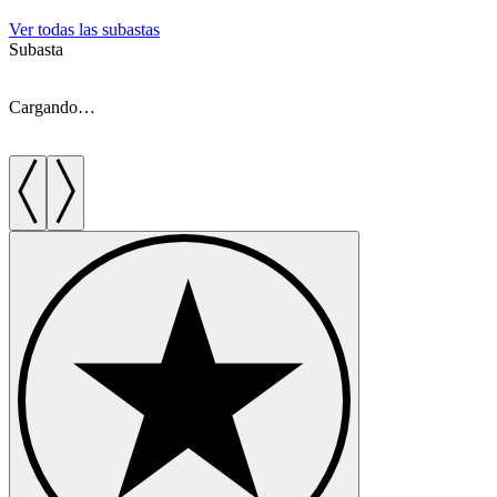
Ver todas las subastas
Subasta
S
Cargando…