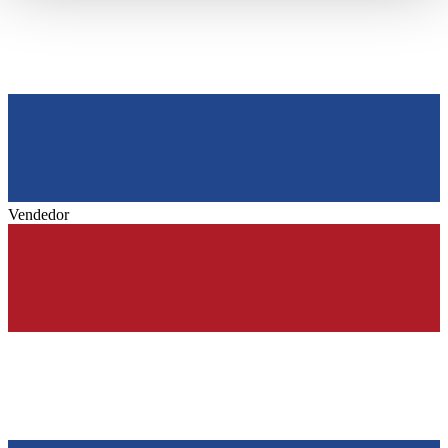
haben oder die sie im Rahmen Ihrer Nutzung der Dienste
gesammelt haben.
Datenschutzerklärung
Vendedor