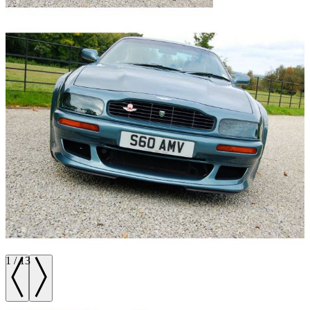
1
/
13