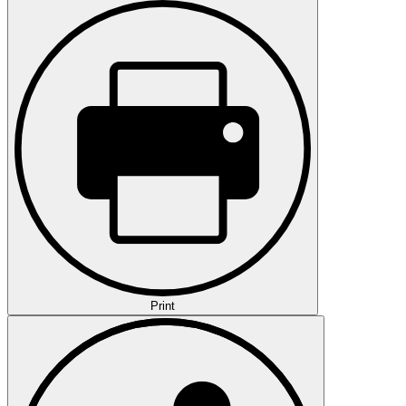
Print