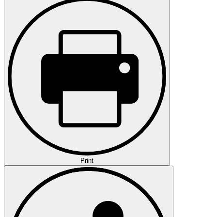
Print