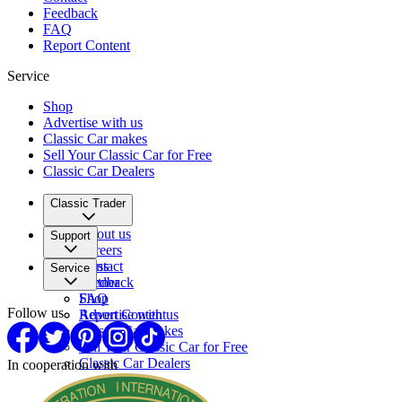
Feedback
FAQ
Report Content
Service
Shop
Advertise with us
Classic Car makes
Sell Your Classic Car for Free
Classic Car Dealers
Classic Trader
About us
Support
Careers
Press
Contact
Service
Partner
Feedback
FAQ
Shop
Follow us
Report Content
Advertise with us
Classic Car makes
Sell Your Classic Car for Free
Classic Car Dealers
In cooperation with