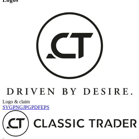
Logo & claim
SVG
PNG
JPG
PDF
EPS