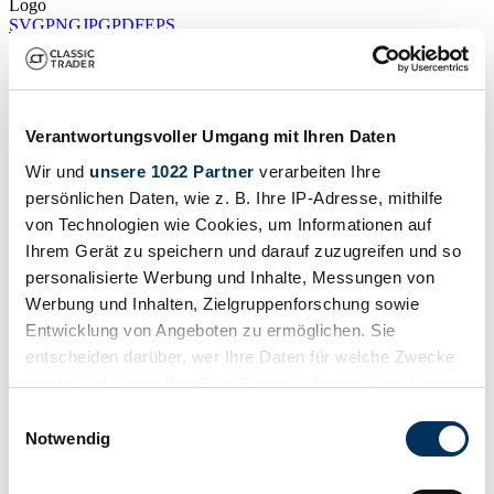
Logo
SVG
PNG
JPG
PDF
EPS
Verantwortungsvoller Umgang mit Ihren Daten
Wir und
unsere 1022 Partner
verarbeiten Ihre
persönlichen Daten, wie z. B. Ihre IP-Adresse, mithilfe
von Technologien wie Cookies, um Informationen auf
Ihrem Gerät zu speichern und darauf zuzugreifen und so
personalisierte Werbung und Inhalte, Messungen von
Werbung und Inhalten, Zielgruppenforschung sowie
Entwicklung von Angeboten zu ermöglichen. Sie
entscheiden darüber, wer Ihre Daten für welche Zwecke
nutzt. Sie können Ihre Einwilligung jederzeit über die
Cookie-Erklärung oder durch Klicken auf das Privacy
Einwilligungsauswahl
Trigger Symbol ändern oder widerrufen
Notwendig
Wenn Sie es erlauben, würden wir auch gerne: