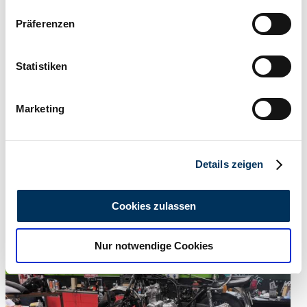
Privat
Wenn Sie es erlauben, würden wir auch gerne:
Präferenzen
Informationen über Ihre geografische Lage
erfassen, welche bis auf einige Meter genau sein
können
Statistiken
Ihr Gerät durch aktives Scannen nach
bestimmten Merkmalen (Fingerprinting) identifizieren
Marketing
Erfahren Sie mehr darüber, wie Ihre persönlichen Daten
verarbeitet werden, und legen Sie Ihre Präferenzen im
Abschnitt Einzelheiten
fest.
Details zeigen
Wir verwenden Cookies, um Inhalte und Anzeigen zu
personalisieren, Funktionen für soziale Medien anbieten
Cookies zulassen
zu können und die Zugriffe auf unsere Website zu
analysieren. Außerdem geben wir Informationen zu Ihrer
Nur notwendige Cookies
Privat
Verwendung unserer Website an unsere Partner für
Abgelaufenes Inserat
soziale Medien, Werbung und Analysen weiter. Unsere
Partner führen diese Informationen möglicherweise mit
weiteren Daten zusammen, die Sie ihnen bereitgestellt