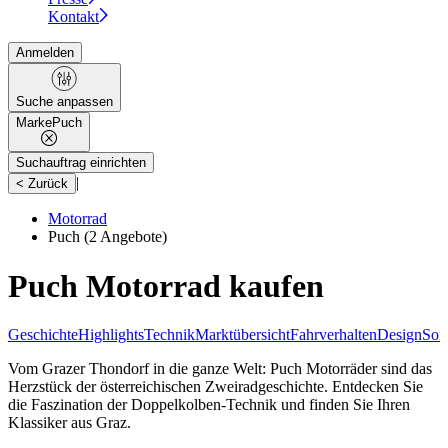
Kontakt
Anmelden
Suche anpassen
Marke
Puch
Suchauftrag einrichten
|
< Zurück
Motorrad
Puch
(2 Angebote)
Puch Motorrad kaufen
Geschichte
Highlights
Technik
Marktübersicht
Fahrverhalten
Design
Son
Vom Grazer Thondorf in die ganze Welt: Puch Motorräder sind das
Herzstück der österreichischen Zweiradgeschichte. Entdecken Sie
die Faszination der Doppelkolben-Technik und finden Sie Ihren
Klassiker aus Graz.