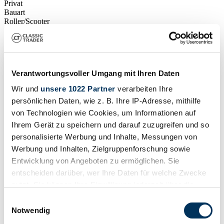
Privat
Bauart
Roller/Scooter
Tachostand (abgelesen)
7 800 km
Leistung (kW/PS)
1 / 2
Verantwortungsvoller Umgang mit Ihren Daten
Wir und
unsere 1022 Partner
verarbeiten Ihre
persönlichen Daten, wie z. B. Ihre IP-Adresse, mithilfe
von Technologien wie Cookies, um Informationen auf
Ihrem Gerät zu speichern und darauf zuzugreifen und so
personalisierte Werbung und Inhalte, Messungen von
Werbung und Inhalten, Zielgruppenforschung sowie
Entwicklung von Angeboten zu ermöglichen. Sie
entscheiden darüber, wer Ihre Daten für welche Zwecke
nutzt. Sie können Ihre Einwilligung jederzeit über die
Cookie-Erklärung oder durch Klicken auf das Privacy
Einwilligungsauswahl
Trigger Symbol ändern oder widerrufen
Notwendig