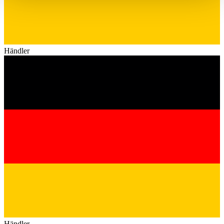
haben oder die sie im Rahmen Ihrer Nutzung der Dienste
gesammelt haben.
Datenschutzerklärung
Händler
Händler