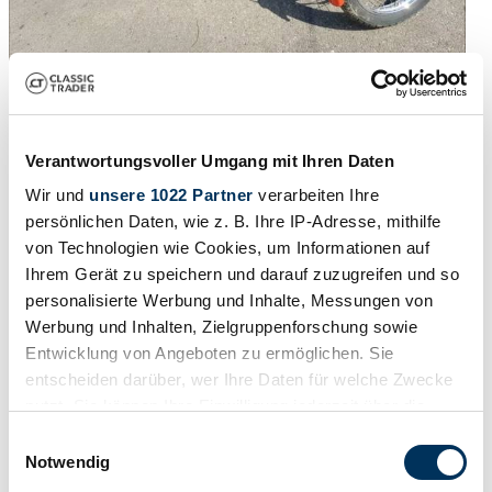
1980 | Kreidler Florett RMC/S
Andere Kreidler Florett nur 2.200Km Sammlerobjekt 1. Hand
Verantwortungsvoller Umgang mit Ihren Daten
original Papiere
Wir und
unsere 1022 Partner
verarbeiten Ihre
€ 5.000
vor 3 Jahren
persönlichen Daten, wie z. B. Ihre IP-Adresse, mithilfe
von Technologien wie Cookies, um Informationen auf
Ihrem Gerät zu speichern und darauf zuzugreifen und so
personalisierte Werbung und Inhalte, Messungen von
Werbung und Inhalten, Zielgruppenforschung sowie
Entwicklung von Angeboten zu ermöglichen. Sie
entscheiden darüber, wer Ihre Daten für welche Zwecke
nutzt. Sie können Ihre Einwilligung jederzeit über die
Cookie-Erklärung oder durch Klicken auf das Privacy
Einwilligungsauswahl
Trigger Symbol ändern oder widerrufen
Notwendig