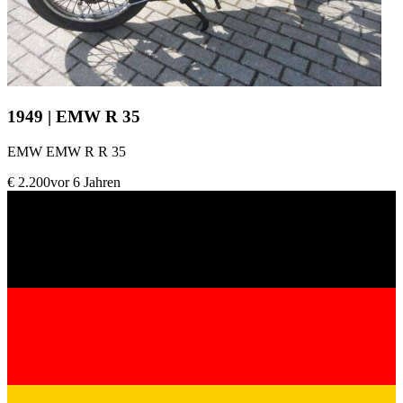
1949 | EMW R 35
EMW EMW R R 35
€ 2.200
vor 6 Jahren