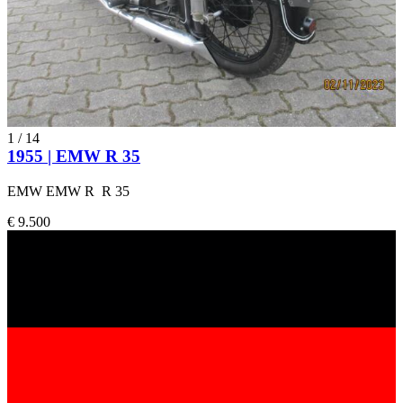
1
/
14
1955 | EMW R 35
EMW EMW R R 35
€ 9.500