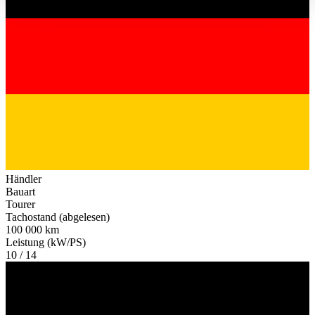
haben oder die sie im Rahmen Ihrer Nutzung der Dienste
gesammelt haben.
Datenschutzerklärung
Händler
Bauart
Tourer
Tachostand (abgelesen)
100 000 km
Leistung (kW/PS)
10 / 14