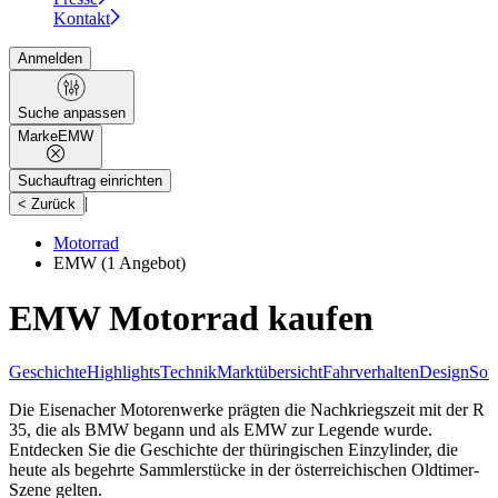
Kontakt
Anmelden
Suche anpassen
Marke
EMW
Suchauftrag einrichten
|
< Zurück
Motorrad
EMW
(1 Angebot)
EMW Motorrad kaufen
Geschichte
Highlights
Technik
Marktübersicht
Fahrverhalten
Design
Son
Die Eisenacher Motorenwerke prägten die Nachkriegszeit mit der R
35, die als BMW begann und als EMW zur Legende wurde.
Entdecken Sie die Geschichte der thüringischen Einzylinder, die
heute als begehrte Sammlerstücke in der österreichischen Oldtimer-
Szene gelten.