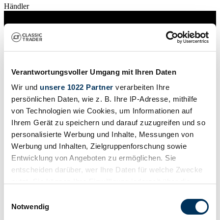
Händler
Verantwortungsvoller Umgang mit Ihren Daten
Wir und
unsere 1022 Partner
verarbeiten Ihre
persönlichen Daten, wie z. B. Ihre IP-Adresse, mithilfe
von Technologien wie Cookies, um Informationen auf
Ihrem Gerät zu speichern und darauf zuzugreifen und so
personalisierte Werbung und Inhalte, Messungen von
Werbung und Inhalten, Zielgruppenforschung sowie
Entwicklung von Angeboten zu ermöglichen. Sie
entscheiden darüber, wer Ihre Daten für welche Zwecke
Händler
nutzt. Sie können Ihre Einwilligung jederzeit über die
Abgelaufenes Inserat
Cookie-Erklärung oder durch Klicken auf das Privacy
Einwilligungsauswahl
Trigger Symbol ändern oder widerrufen
Notwendig