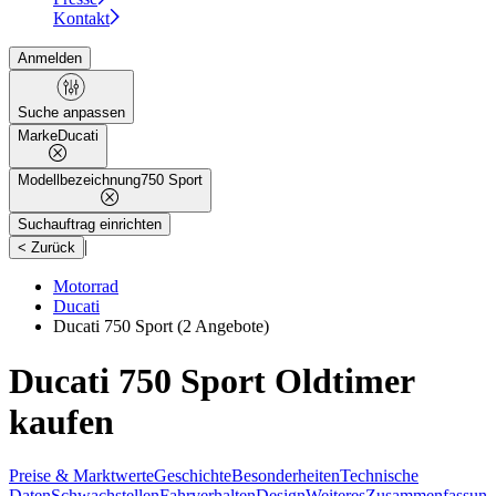
Kontakt
Anmelden
Suche anpassen
Marke
Ducati
Modellbezeichnung
750 Sport
Suchauftrag einrichten
|
< Zurück
Motorrad
Ducati
Ducati 750 Sport
(2 Angebote)
Ducati 750 Sport Oldtimer
kaufen
Preise & Marktwerte
Geschichte
Besonderheiten
Technische
Daten
Schwachstellen
Fahrverhalten
Design
Weiteres
Zusammenfassung