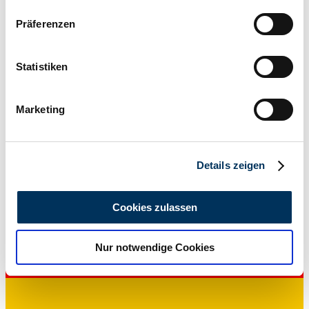
Wenn Sie es erlauben, würden wir auch gerne:
Präferenzen
Informationen über Ihre geografische Lage
erfassen, welche bis auf einige Meter genau sein
können
Statistiken
Ihr Gerät durch aktives Scannen nach
bestimmten Merkmalen (Fingerprinting) identifizieren
Marketing
Erfahren Sie mehr darüber, wie Ihre persönlichen Daten
Privat
verarbeitet werden, und legen Sie Ihre Präferenzen im
Abschnitt Einzelheiten
fest.
Details zeigen
Wir verwenden Cookies, um Inhalte und Anzeigen zu
personalisieren, Funktionen für soziale Medien anbieten
Cookies zulassen
zu können und die Zugriffe auf unsere Website zu
analysieren. Außerdem geben wir Informationen zu Ihrer
Nur notwendige Cookies
Verwendung unserer Website an unsere Partner für
soziale Medien, Werbung und Analysen weiter. Unsere
Partner führen diese Informationen möglicherweise mit
weiteren Daten zusammen, die Sie ihnen bereitgestellt