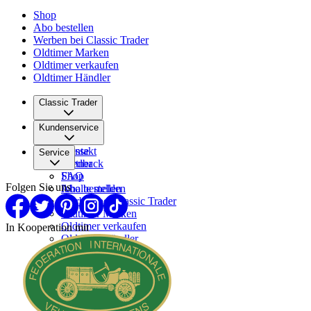
Shop
Abo bestellen
Werben bei Classic Trader
Oldtimer Marken
Oldtimer verkaufen
Oldtimer Händler
Classic Trader
Über uns
Kundenservice
Karriere
Presse
Kontakt
Service
Partner
Feedback
FAQ
Shop
Folgen Sie uns
Inhalte melden
Abo bestellen
Werben bei Classic Trader
Oldtimer Marken
Oldtimer verkaufen
In Kooperation mit
Oldtimer Händler