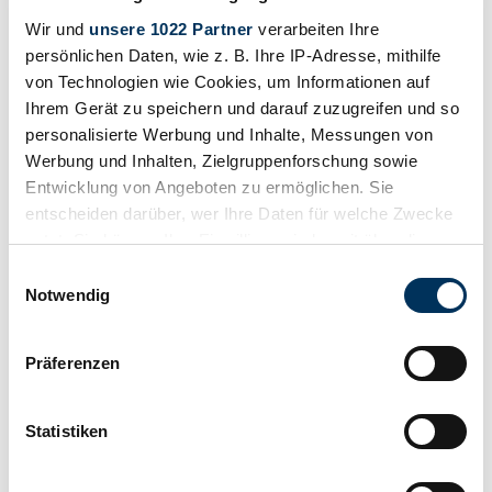
Privat
Wir und
unsere 1022 Partner
verarbeiten Ihre
persönlichen Daten, wie z. B. Ihre IP-Adresse, mithilfe
von Technologien wie Cookies, um Informationen auf
Ihrem Gerät zu speichern und darauf zuzugreifen und so
personalisierte Werbung und Inhalte, Messungen von
Werbung und Inhalten, Zielgruppenforschung sowie
Entwicklung von Angeboten zu ermöglichen. Sie
entscheiden darüber, wer Ihre Daten für welche Zwecke
nutzt. Sie können Ihre Einwilligung jederzeit über die
Cookie-Erklärung oder durch Klicken auf das Privacy
Einwilligungsauswahl
Trigger Symbol ändern oder widerrufen
Notwendig
Wenn Sie es erlauben, würden wir auch gerne:
Präferenzen
Informationen über Ihre geografische Lage
erfassen, welche bis auf einige Meter genau sein
Privat
Abgelaufenes Inserat
können
Statistiken
Ihr Gerät durch aktives Scannen nach
bestimmten Merkmalen (Fingerprinting) identifizieren