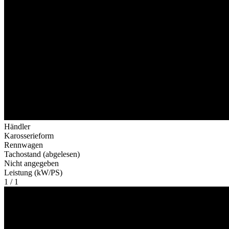
Händler
Karosserieform
Rennwagen
Tachostand (abgelesen)
Nicht angegeben
Leistung (kW/PS)
1 / 1