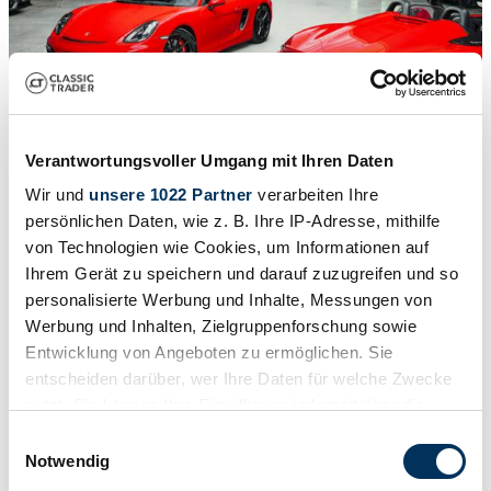
Verantwortungsvoller Umgang mit Ihren Daten
Wir und
unsere 1022 Partner
verarbeiten Ihre
persönlichen Daten, wie z. B. Ihre IP-Adresse, mithilfe
1
/
25
2016 | Porsche Boxster Spyder
von Technologien wie Cookies, um Informationen auf
Ihrem Gerät zu speichern und darauf zuzugreifen und so
1st paint – Low mileage – PPF
personalisierte Werbung und Inhalte, Messungen von
€ 109.900
Werbung und Inhalten, Zielgruppenforschung sowie
Entwicklung von Angeboten zu ermöglichen. Sie
entscheiden darüber, wer Ihre Daten für welche Zwecke
nutzt. Sie können Ihre Einwilligung jederzeit über die
Cookie-Erklärung oder durch Klicken auf das Privacy
Einwilligungsauswahl
Trigger Symbol ändern oder widerrufen
Notwendig