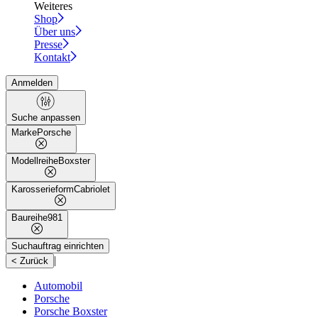
Weiteres
Shop
Über uns
Presse
Kontakt
Anmelden
Suche anpassen
Marke
Porsche
Modellreihe
Boxster
Karosserieform
Cabriolet
Baureihe
981
Suchauftrag einrichten
|
< Zurück
Automobil
Porsche
Porsche Boxster