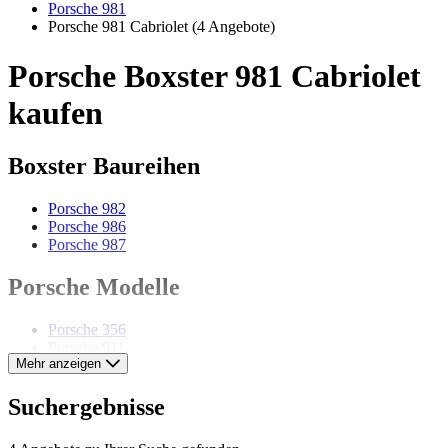
Porsche 981
Porsche 981 Cabriolet
(4 Angebote)
Porsche Boxster 981 Cabriolet
kaufen
Boxster Baureihen
Porsche 982
Porsche 986
Porsche 987
Porsche Modelle
Porsche 356
Porsche 911
Mehr anzeigen
Porsche 912
Porsche 914
Porsche 924
Suchergebnisse
Porsche 928
Porsche 935