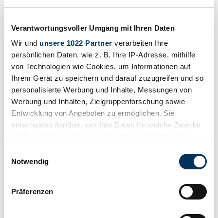
1992 Pilbeam MP62/82 - Race Car / Hill Climb
Preis auf Anfrage
vor 4 Jahren
Verantwortungsvoller Umgang mit Ihren Daten
Wir und
unsere 1022 Partner
verarbeiten Ihre
persönlichen Daten, wie z. B. Ihre IP-Adresse, mithilfe
von Technologien wie Cookies, um Informationen auf
Ihrem Gerät zu speichern und darauf zuzugreifen und so
personalisierte Werbung und Inhalte, Messungen von
Werbung und Inhalten, Zielgruppenforschung sowie
Entwicklung von Angeboten zu ermöglichen. Sie
entscheiden darüber, wer Ihre Daten für welche Zwecke
nutzt. Sie können Ihre Einwilligung jederzeit über die
Cookie-Erklärung oder durch Klicken auf das Privacy
Einwilligungsauswahl
Trigger Symbol ändern oder widerrufen
Notwendig
Wenn Sie es erlauben, würden wir auch gerne:
Händler
Präferenzen
Informationen über Ihre geografische Lage
Karosserieform
Rennwagen
erfassen, welche bis auf einige Meter genau sein
Tachostand (abgelesen)