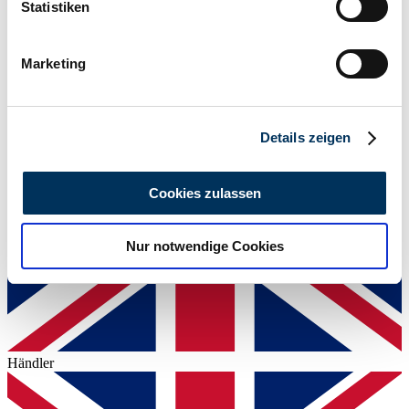
können
Statistiken
Nicht angegeben
Ihr Gerät durch aktives Scannen nach
Leistung (kW/PS)
54 / 73
bestimmten Merkmalen (Fingerprinting) identifizieren
Marketing
Erfahren Sie mehr darüber, wie Ihre persönlichen Daten
verarbeitet werden, und legen Sie Ihre Präferenzen im
Abschnitt Einzelheiten
fest.
Details zeigen
Wir verwenden Cookies, um Inhalte und Anzeigen zu
personalisieren, Funktionen für soziale Medien anbieten
Cookies zulassen
zu können und die Zugriffe auf unsere Website zu
analysieren. Außerdem geben wir Informationen zu Ihrer
Nur notwendige Cookies
Verwendung unserer Website an unsere Partner für
soziale Medien, Werbung und Analysen weiter. Unsere
Partner führen diese Informationen möglicherweise mit
weiteren Daten zusammen, die Sie ihnen bereitgestellt
haben oder die sie im Rahmen Ihrer Nutzung der Dienste
gesammelt haben.
Datenschutzerklärung
Händler