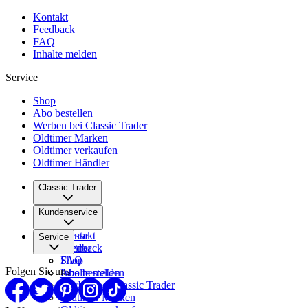
Kontakt
Feedback
FAQ
Inhalte melden
Service
Shop
Abo bestellen
Werben bei Classic Trader
Oldtimer Marken
Oldtimer verkaufen
Oldtimer Händler
Classic Trader
Über uns
Kundenservice
Karriere
Presse
Kontakt
Service
Partner
Feedback
FAQ
Shop
Folgen Sie uns
Inhalte melden
Abo bestellen
Werben bei Classic Trader
Oldtimer Marken