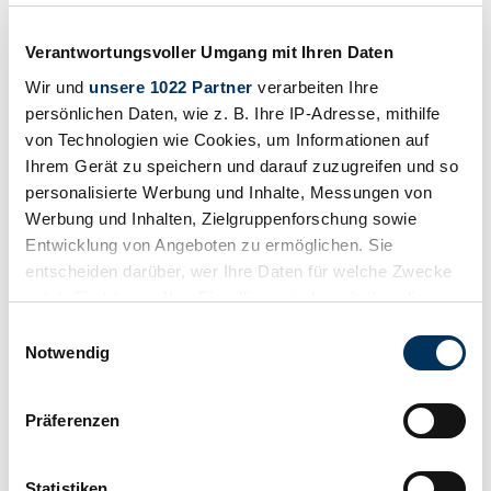
Verantwortungsvoller Umgang mit Ihren Daten
Wir und
unsere 1022 Partner
verarbeiten Ihre
persönlichen Daten, wie z. B. Ihre IP-Adresse, mithilfe
von Technologien wie Cookies, um Informationen auf
Ihrem Gerät zu speichern und darauf zuzugreifen und so
1
/
8
personalisierte Werbung und Inhalte, Messungen von
1913 | N.A.W. Sperber 6/20
Werbung und Inhalten, Zielgruppenforschung sowie
Seltener Tourer aus der Messing-Ära
Entwicklung von Angeboten zu ermöglichen. Sie
entscheiden darüber, wer Ihre Daten für welche Zwecke
€ 99.000
nutzt. Sie können Ihre Einwilligung jederzeit über die
Cookie-Erklärung oder durch Klicken auf das Privacy
Einwilligungsauswahl
Trigger Symbol ändern oder widerrufen
Notwendig
Wenn Sie es erlauben, würden wir auch gerne:
Präferenzen
Informationen über Ihre geografische Lage
erfassen, welche bis auf einige Meter genau sein
können
Statistiken