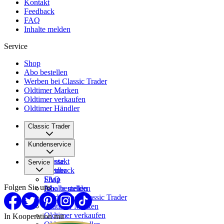
Kontakt
Feedback
FAQ
Inhalte melden
Service
Shop
Abo bestellen
Werben bei Classic Trader
Oldtimer Marken
Oldtimer verkaufen
Oldtimer Händler
Classic Trader
Über uns
Kundenservice
Karriere
Presse
Kontakt
Service
Partner
Feedback
FAQ
Shop
Folgen Sie uns
Inhalte melden
Abo bestellen
Werben bei Classic Trader
Oldtimer Marken
Oldtimer verkaufen
In Kooperation mit