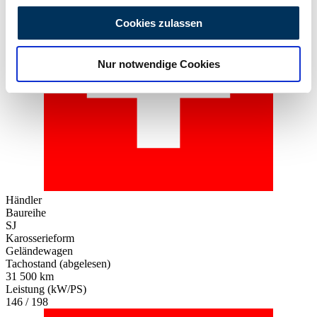
personalisieren, Funktionen für soziale Medien anbieten
Cookies zulassen
zu können und die Zugriffe auf unsere Website zu
analysieren. Außerdem geben wir Informationen zu Ihrer
Nur notwendige Cookies
Verwendung unserer Website an unsere Partner für
soziale Medien, Werbung und Analysen weiter. Unsere
Partner führen diese Informationen möglicherweise mit
weiteren Daten zusammen, die Sie ihnen bereitgestellt
haben oder die sie im Rahmen Ihrer Nutzung der Dienste
gesammelt haben.
Datenschutzerklärung
Händler
Baureihe
SJ
Karosserieform
Geländewagen
Tachostand (abgelesen)
31 500 km
Leistung (kW/PS)
146 / 198