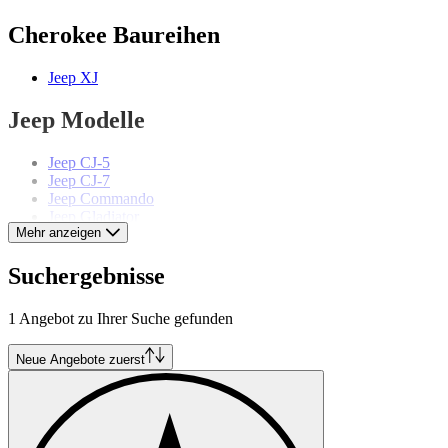
Cherokee Baureihen
Jeep XJ
Jeep Modelle
Jeep CJ-5
Jeep CJ-7
Jeep Commando
Jeep Gladiator
Mehr anzeigen
Jeep Grand Cherokee
Jeep Grand Wagoneer
Jeep Wagoneer
Suchergebnisse
Jeep Willys-Overland
Jeep Wrangler
1 Angebot zu Ihrer Suche gefunden
Neue Angebote zuerst