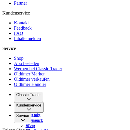
Partner
Kundenservice
Kontakt
Feedback
FAQ
Inhalte melden
Service
Shop
Abo bestellen
Werben bei Classic Trader
Oldtimer Marken
Oldtimer verkaufen
Oldtimer Händler
Classic Trader
Über uns
Kundenservice
Karriere
Presse
Kontakt
Service
Partner
Feedback
FAQ
Shop