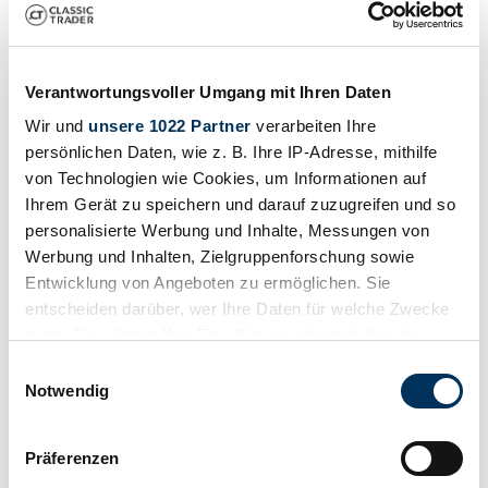
Liebhaberfahrzeug zum Einsteigen und Spaß haben
€ 18.000
vor 9 Jahren
Verantwortungsvoller Umgang mit Ihren Daten
Wir und
unsere 1022 Partner
verarbeiten Ihre
persönlichen Daten, wie z. B. Ihre IP-Adresse, mithilfe
von Technologien wie Cookies, um Informationen auf
Ihrem Gerät zu speichern und darauf zuzugreifen und so
personalisierte Werbung und Inhalte, Messungen von
Werbung und Inhalten, Zielgruppenforschung sowie
Entwicklung von Angeboten zu ermöglichen. Sie
entscheiden darüber, wer Ihre Daten für welche Zwecke
nutzt. Sie können Ihre Einwilligung jederzeit über die
Cookie-Erklärung oder durch Klicken auf das Privacy
Einwilligungsauswahl
Trigger Symbol ändern oder widerrufen
Notwendig
Wenn Sie es erlauben, würden wir auch gerne:
Privat
Präferenzen
Baureihe
Informationen über Ihre geografische Lage
MK II