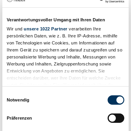
Freightliner Custom
Preis auf Anfrage
vor 5 Jahren
Verantwortungsvoller Umgang mit Ihren Daten
Wir und
unsere 1022 Partner
verarbeiten Ihre
persönlichen Daten, wie z. B. Ihre IP-Adresse, mithilfe
von Technologien wie Cookies, um Informationen auf
Ihrem Gerät zu speichern und darauf zuzugreifen und so
personalisierte Werbung und Inhalte, Messungen von
Werbung und Inhalten, Zielgruppenforschung sowie
Entwicklung von Angeboten zu ermöglichen. Sie
entscheiden darüber, wer Ihre Daten für welche Zwecke
nutzt. Sie können Ihre Einwilligung jederzeit über die
Cookie-Erklärung oder durch Klicken auf das Privacy
Einwilligungsauswahl
Trigger Symbol ändern oder widerrufen
Notwendig
Wenn Sie es erlauben, würden wir auch gerne:
Präferenzen
Händler
Informationen über Ihre geografische Lage
Karosserieform
erfassen, welche bis auf einige Meter genau sein
Nutzfahrzeug (Pritsche)