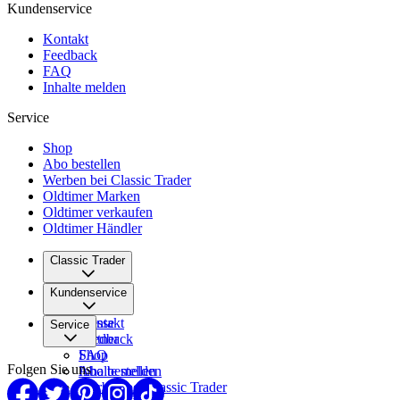
Kundenservice
Kontakt
Feedback
FAQ
Inhalte melden
Service
Shop
Abo bestellen
Werben bei Classic Trader
Oldtimer Marken
Oldtimer verkaufen
Oldtimer Händler
Classic Trader
Über uns
Kundenservice
Karriere
Presse
Kontakt
Service
Partner
Feedback
FAQ
Shop
Folgen Sie uns
Inhalte melden
Abo bestellen
Werben bei Classic Trader