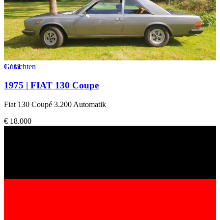
1
Gutachten
/
11
1975 | FIAT 130 Coupe
Fiat 130 Coupé 3.200 Automatik
€ 18.000