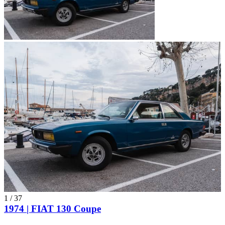
1
/
37
1974 | FIAT 130 Coupe