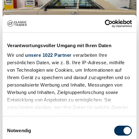
Verantwortungsvoller Umgang mit Ihren Daten
Wir und
unsere 1022 Partner
verarbeiten Ihre
persönlichen Daten, wie z. B. Ihre IP-Adresse, mithilfe
1
/
17
von Technologien wie Cookies, um Informationen auf
1972 | FIAT 130 Coupe
Ihrem Gerät zu speichern und darauf zuzugreifen und so
Fiat 130
personalisierte Werbung und Inhalte, Messungen von
Werbung und Inhalten, Zielgruppenforschung sowie
€ 19.900
Entwicklung von Angeboten zu ermöglichen. Sie
entscheiden darüber, wer Ihre Daten für welche Zwecke
nutzt. Sie können Ihre Einwilligung jederzeit über die
Cookie-Erklärung oder durch Klicken auf das Privacy
Einwilligungsauswahl
Trigger Symbol ändern oder widerrufen
Notwendig