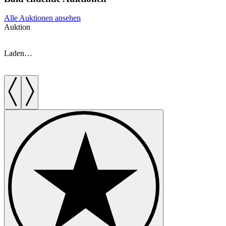
Alle Auktionen ansehen
Auktion
A
Laden…