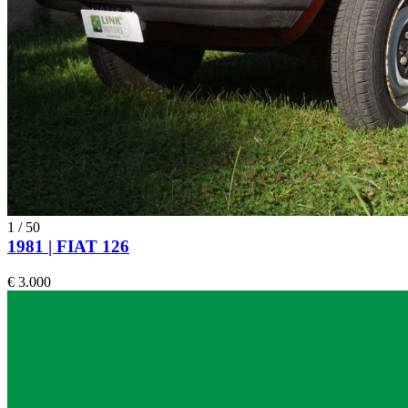
1
/
50
1981 | FIAT 126
€ 3.000