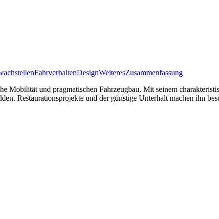
achstellen
Fahrverhalten
Design
Weiteres
Zusammenfassung
che Mobilität und pragmatischen Fahrzeugbau. Mit seinem charakteris
elden. Restaurationsprojekte und der günstige Unterhalt machen ihn beson