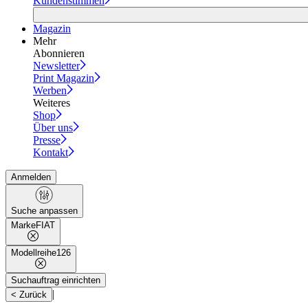
Kundenstimmen
Magazin
Mehr
Abonnieren
Newsletter
Print Magazin
Werben
Weiteres
Shop
Über uns
Presse
Kontakt
Anmelden
Suche anpassen
Marke
FIAT
Modellreihe
126
Suchauftrag einrichten
|
< Zurück