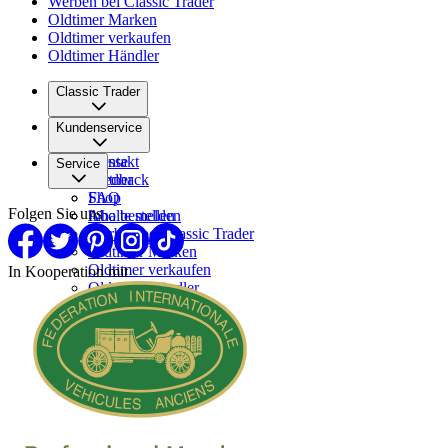
Werben bei Classic Trader
Oldtimer Marken
Oldtimer verkaufen
Oldtimer Händler
Classic Trader
Über uns
Kundenservice
Karriere
Presse
Kontakt
Service
Partner
Feedback
FAQ
Shop
Folgen Sie uns
Inhalte melden
Abo bestellen
Werben bei Classic Trader
Oldtimer Marken
Oldtimer verkaufen
In Kooperation mit
Oldtimer Händler