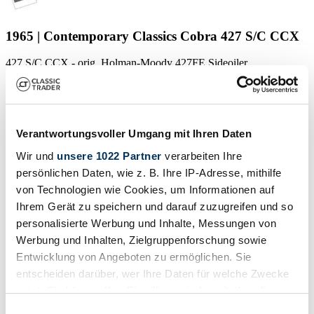
1965 | Contemporary Classics Cobra 427 S/C CCX
427 S/C CCX - orig. Holman-Moody 427FE Sideoiler
€ 79.900
vor 11 Jahren
Verantwortungsvoller Umgang mit Ihren Daten
Wir und
unsere 1022 Partner
verarbeiten Ihre
persönlichen Daten, wie z. B. Ihre IP-Adresse, mithilfe
von Technologien wie Cookies, um Informationen auf
Ihrem Gerät zu speichern und darauf zuzugreifen und so
personalisierte Werbung und Inhalte, Messungen von
Werbung und Inhalten, Zielgruppenforschung sowie
Entwicklung von Angeboten zu ermöglichen. Sie
entscheiden darüber, wer Ihre Daten für welche Zwecke
nutzt. Sie können Ihre Einwilligung jederzeit über die
Cookie-Erklärung oder durch Klicken auf das Privacy
Einwilligungsauswahl