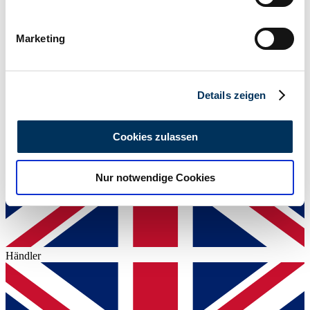
Leistung (kW/PS)
Ihr Gerät durch aktives Scannen nach
268 / 365
bestimmten Merkmalen (Fingerprinting) identifizieren
Marketing
Erfahren Sie mehr darüber, wie Ihre persönlichen Daten
verarbeitet werden, und legen Sie Ihre Präferenzen im
Abschnitt Einzelheiten
fest.
Details zeigen
Wir verwenden Cookies, um Inhalte und Anzeigen zu
personalisieren, Funktionen für soziale Medien anbieten
Cookies zulassen
zu können und die Zugriffe auf unsere Website zu
analysieren. Außerdem geben wir Informationen zu Ihrer
Nur notwendige Cookies
Verwendung unserer Website an unsere Partner für
soziale Medien, Werbung und Analysen weiter. Unsere
Partner führen diese Informationen möglicherweise mit
weiteren Daten zusammen, die Sie ihnen bereitgestellt
haben oder die sie im Rahmen Ihrer Nutzung der Dienste
Händler
gesammelt haben.
Datenschutzerklärung