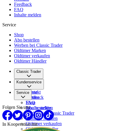
Feedback
FAQ
Inhalte melden
Service
Shop
Abo bestellen
Werben bei Classic Trader
Oldtimer Marken
Oldtimer verkaufen
Oldtimer Händler
Classic Trader
Über uns
Kundenservice
Karriere
Presse
Kontakt
Service
Partner
Feedback
FAQ
Shop
Folgen Sie uns
Inhalte melden
Abo bestellen
Werben bei Classic Trader
Oldtimer Marken
Oldtimer verkaufen
In Kooperation mit
Oldtimer Händler