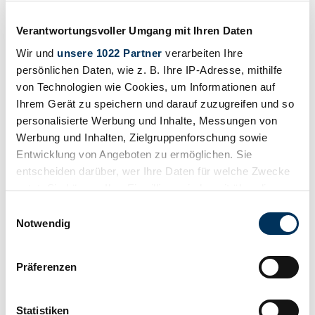
Preis auf Anfrage
letztes Jahr
Verantwortungsvoller Umgang mit Ihren Daten
Wir und
unsere 1022 Partner
verarbeiten Ihre
persönlichen Daten, wie z. B. Ihre IP-Adresse, mithilfe
von Technologien wie Cookies, um Informationen auf
Ihrem Gerät zu speichern und darauf zuzugreifen und so
personalisierte Werbung und Inhalte, Messungen von
Werbung und Inhalten, Zielgruppenforschung sowie
Entwicklung von Angeboten zu ermöglichen. Sie
entscheiden darüber, wer Ihre Daten für welche Zwecke
nutzt. Sie können Ihre Einwilligung jederzeit über die
Cookie-Erklärung oder durch Klicken auf das Privacy
Einwilligungsauswahl
Trigger Symbol ändern oder widerrufen
Notwendig
Wenn Sie es erlauben, würden wir auch gerne:
Händler
Präferenzen
Karosserieform
Informationen über Ihre geografische Lage
Bus (Wohnmobil)
erfassen, welche bis auf einige Meter genau sein
Tachostand (abgelesen)
2 008 mi
können
Statistiken