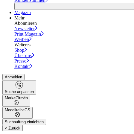
Kundenstimmen
Magazin
Mehr
Abonnieren
Newsletter
Print Magazin
Werben
Weiteres
Shop
Über uns
Presse
Kontakt
Anmelden
Suche anpassen
Marke
Citroën
Modellreihe
GS
Suchauftrag einrichten
|
< Zurück