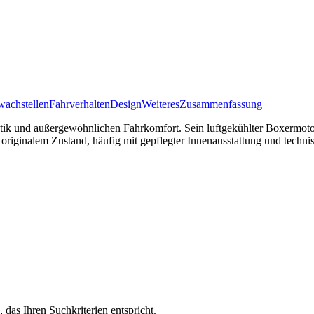
achstellen
Fahrverhalten
Design
Weiteres
Zusammenfassung
tik und außergewöhnlichen Fahrkomfort. Sein luftgekühlter Boxermotor
riginalem Zustand, häufig mit gepflegter Innenausstattung und techni
, das Ihren Suchkriterien entspricht.