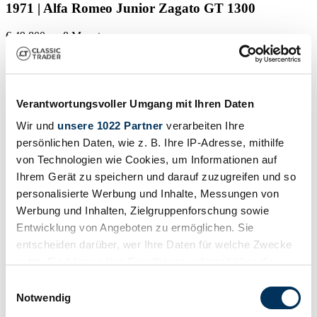
1971 | Alfa Romeo Junior Zagato GT 1300
€ 49.800
vor 8 Monaten
Verantwortungsvoller Umgang mit Ihren Daten
Wir und
unsere 1022 Partner
verarbeiten Ihre
persönlichen Daten, wie z. B. Ihre IP-Adresse, mithilfe
von Technologien wie Cookies, um Informationen auf
Ihrem Gerät zu speichern und darauf zuzugreifen und so
personalisierte Werbung und Inhalte, Messungen von
Werbung und Inhalten, Zielgruppenforschung sowie
Entwicklung von Angeboten zu ermöglichen. Sie
entscheiden darüber, wer Ihre Daten für welche Zwecke
nutzt. Sie können Ihre Einwilligung jederzeit über die
Cookie-Erklärung oder durch Klicken auf das Privacy
Privat
Einwilligungsauswahl
Baureihe
Trigger Symbol ändern oder widerrufen
Notwendig
Typ 105.93