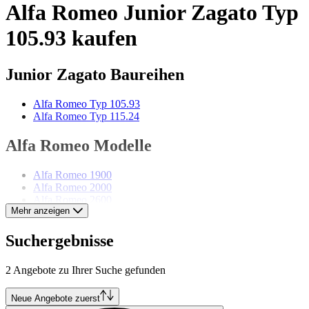
Alfa Romeo Junior Zagato Typ
105.93 kaufen
Junior Zagato Baureihen
Alfa Romeo Typ 105.93
Alfa Romeo Typ 115.24
Alfa Romeo Modelle
Alfa Romeo 1900
Alfa Romeo 2000
Alfa Romeo 2600
Mehr anzeigen
Alfa Romeo 6C
Alfa Romeo 75
Alfa Romeo Alfetta
Suchergebnisse
Alfa Romeo Giulia
Alfa Romeo Giulietta
2 Angebote zu Ihrer Suche gefunden
Alfa Romeo GTV
Alfa Romeo Montreal
Alfa Romeo Spider
Neue Angebote zuerst