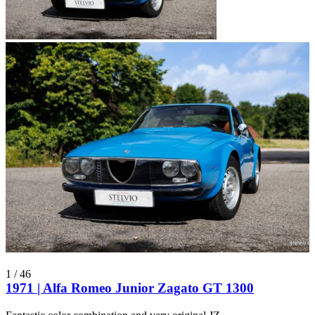
1
/
46
1971 | Alfa Romeo Junior Zagato GT 1300