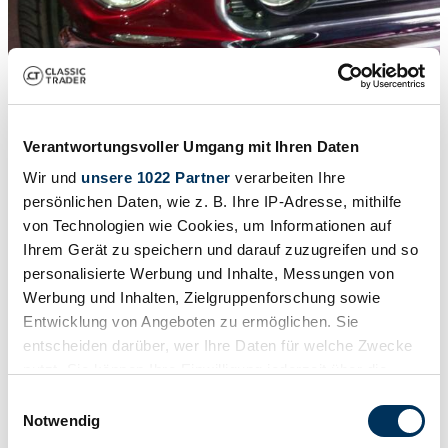
Verantwortungsvoller Umgang mit Ihren Daten
Wir und
unsere 1022 Partner
verarbeiten Ihre
persönlichen Daten, wie z. B. Ihre IP-Adresse, mithilfe
1
Gutachten
/
41
von Technologien wie Cookies, um Informationen auf
1969 | Ford Mustang 351
Ihrem Gerät zu speichern und darauf zuzugreifen und so
personalisierte Werbung und Inhalte, Messungen von
Besondere Farbe und Innenausstattung voll restauriert.
Werbung und Inhalten, Zielgruppenforschung sowie
€ 79.000
Entwicklung von Angeboten zu ermöglichen. Sie
entscheiden darüber, wer Ihre Daten für welche Zwecke
nutzt. Sie können Ihre Einwilligung jederzeit über die
Cookie-Erklärung oder durch Klicken auf das Privacy
Einwilligungsauswahl
Trigger Symbol ändern oder widerrufen
Notwendig