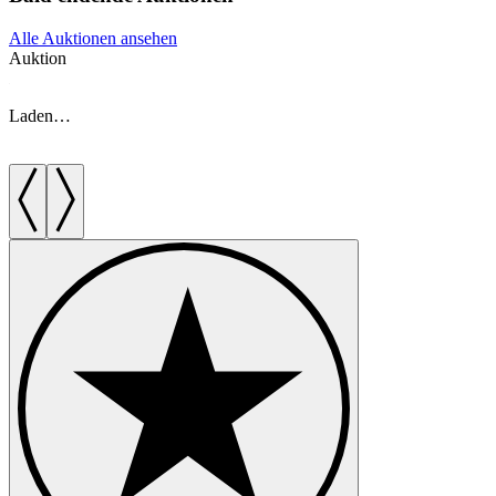
Alle Auktionen ansehen
Auktion
A
Laden…