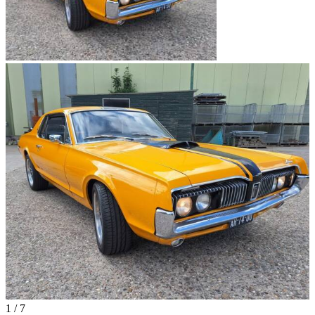
1
/
7