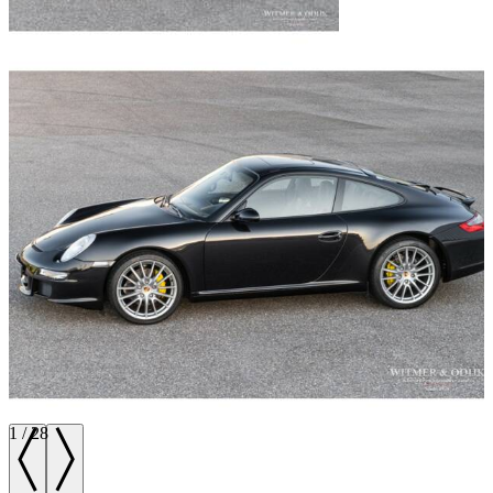
1
/
28