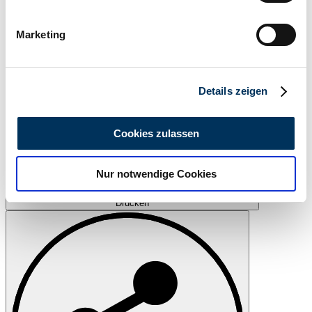
Ihr Gerät durch aktives Scannen nach
bestimmten Merkmalen (Fingerprinting) identifizieren
Marketing
Erfahren Sie mehr darüber, wie Ihre persönlichen Daten
verarbeitet werden, und legen Sie Ihre Präferenzen im
Abschnitt Einzelheiten
fest.
Details zeigen
Wir verwenden Cookies, um Inhalte und Anzeigen zu
personalisieren, Funktionen für soziale Medien anbieten
Cookies zulassen
zu können und die Zugriffe auf unsere Website zu
analysieren. Außerdem geben wir Informationen zu Ihrer
Nur notwendige Cookies
Verwendung unserer Website an unsere Partner für
soziale Medien, Werbung und Analysen weiter. Unsere
Drucken
Partner führen diese Informationen möglicherweise mit
weiteren Daten zusammen, die Sie ihnen bereitgestellt
haben oder die sie im Rahmen Ihrer Nutzung der Dienste
gesammelt haben.
Datenschutzerklärung