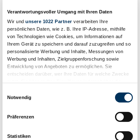
Verantwortungsvoller Umgang mit Ihren Daten
Wir und
unsere 1022 Partner
verarbeiten Ihre
persönlichen Daten, wie z. B. Ihre IP-Adresse, mithilfe
von Technologien wie Cookies, um Informationen auf
Ihrem Gerät zu speichern und darauf zuzugreifen und so
personalisierte Werbung und Inhalte, Messungen von
Werbung und Inhalten, Zielgruppenforschung sowie
Entwicklung von Angeboten zu ermöglichen. Sie
entscheiden darüber, wer Ihre Daten für welche Zwecke
nutzt. Sie können Ihre Einwilligung jederzeit über die
Cookie-Erklärung oder durch Klicken auf das Privacy
Einwilligungsauswahl
Trigger Symbol ändern oder widerrufen
Notwendig
Wenn Sie es erlauben, würden wir auch gerne:
Beobachten
Präferenzen
Informationen über Ihre geografische Lage
erfassen, welche bis auf einige Meter genau sein
können
Statistiken