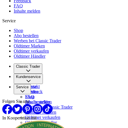
Feedback
FAQ
Inhalte melden
Service
Shop
Abo bestellen
Werben bei Classic Trader
Oldtimer Marken
Oldtimer verkaufen
Oldtimer Händler
Classic Trader
Über uns
Kundenservice
Karriere
Presse
Kontakt
Service
Partner
Feedback
FAQ
Shop
Folgen Sie uns
Inhalte melden
Abo bestellen
Werben bei Classic Trader
Oldtimer Marken
Oldtimer verkaufen
In Kooperation mit
Oldtimer Händler