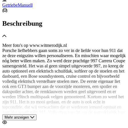
Getriebe
Manuell
Beschreibung
Meer foto's op www.witmerodijk.nl
Porsche liefhebbers gaan soms zo ver in de liefde voor hun 911 dat
ze deze enigszins willen personaliseren. En misschien waar mogelijk
nóg beter willen maken. Zo werd deze prachtige 997 Carrera Coupe
samengesteld. Het was al geen simpel uitgevoerde 997, zo kreeg de
auto optioneel een elektrisch schuifdak, softleer op de stoelen en het
dasboard, een Bose soundsysteem, cruise control en bijvoorbeeld
volledig elektrisch verstelbare stoelen mee. De eerste eigenaar liet
ook een GT3 bumper aan de voorzijde monteren, een spoiler en
dakspoiler achter, de remklauwen werden geel uitgevoerd en er
werden 19inch multispaak velgen gemonteerd. Kortom zo werd het
zijn 911. Het is zo mooi gedaan, en de auto is ook echt in
topconditie, dat wij verwachten dat er wederom iemand opstaat en
zegt 'dat wordt míjn 911. Volkomen terecht, zie de aantrekkelijk lage
kilometerstand, en de wetenschap dat wie zijn auto zo uitvoerde er
Mehr anzeigen
ook technisch goed voor zorgde. Getuige de bij de auto aanwezige
onderhoudshistorie was dit ook zo. Laatste groot onderhoud werd