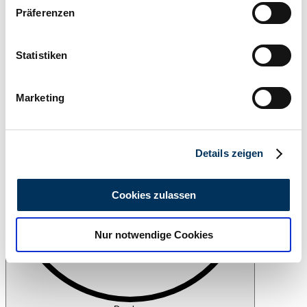
Wenn Sie es erlauben, würden wir auch gerne:
Präferenzen
Informationen über Ihre geografische Lage
erfassen, welche bis auf einige Meter genau sein
können
Statistiken
Beobachten
Ihr Gerät durch aktives Scannen nach
bestimmten Merkmalen (Fingerprinting) identifizieren
Marketing
Erfahren Sie mehr darüber, wie Ihre persönlichen Daten
verarbeitet werden, und legen Sie Ihre Präferenzen im
Abschnitt Einzelheiten
fest.
Details zeigen
Wir verwenden Cookies, um Inhalte und Anzeigen zu
personalisieren, Funktionen für soziale Medien anbieten
Cookies zulassen
zu können und die Zugriffe auf unsere Website zu
analysieren. Außerdem geben wir Informationen zu Ihrer
Nur notwendige Cookies
Verwendung unserer Website an unsere Partner für
soziale Medien, Werbung und Analysen weiter. Unsere
Partner führen diese Informationen möglicherweise mit
weiteren Daten zusammen, die Sie ihnen bereitgestellt
haben oder die sie im Rahmen Ihrer Nutzung der Dienste