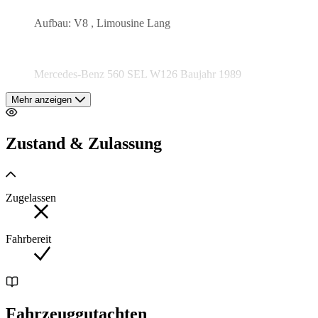
Aufbau: V8 , Limousine Lang
Mercedes-Benz 560 SEL W126 Baujahr 1989
Mehr anzeigen
Zum Verkauf steht eine eindrucksvolle Mercedes-Benz 560
SEL Limousine der legendären W126-Baureihe,
Zustand & Zulassung
Erstzulassung Dezember 1989. Außen präsentiert sich das
Fahrzeug in der edlen Farbe Blauschwarz-Metallic (199U),
kombiniert mit einem zeitlos klassischen Velours-Interieur in
Schwarz (961A).
Zugelassen
Fahrbereit
Es handelt sich um einen Japan-Import, vollständig EU-
verzollt, mit einer außergewöhnlich lückenlosen
Servicehistorie: Alle Inspektionen und Arbeiten wurden
regelmäßig durchgeführt und sind detailliert dokumentiert.
Insgesamt wurden rund 11.000 in Service- und Ersatzteile
investiert. Zusätzlich wurden 4 neue Reifen montiert.
Fahrzeuggutachten