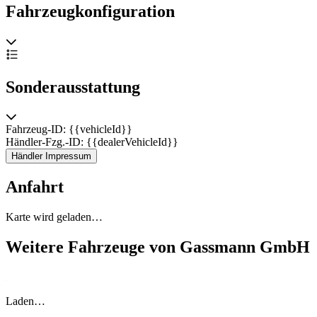
Mehrfach verfügbar weitere Mercedes-Benz 560 SEL
Fahrzeugkonfiguration
Limousine W126 Angebote auf unserer Homepage!
Multiple available more Mercedes-Benz 560 SEL Limousine
W126 offers on our homepage!
Sonderausstattung
ZUBEHÖRANGABEN OHNE GEWÄHR, Änderungen,
Fahrzeug-ID: {{vehicleId}}
Zwischenverkauf und Irrtümer vorbehalten!
Händler-Fzg.-ID: {{dealerVehicleId}}
Händler Impressum
Anfahrt
----.
Karte wird geladen…
Weitere Fahrzeuge von Gassmann GmbH
Laden…