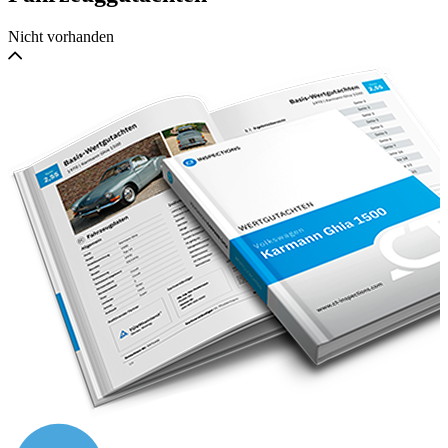
Japan-Import, EU-verzollt. Japanische Fahrzeugpapiere,
Bedienungsanleitung und Serviceheft sind vorhanden.
Nicht vorhanden
Japanisches Mercedes-Serviceheft ausgefüllt bei
Kilometerständen von 1.038 km, 7.726 km, 9.791 km, 15.731
km, 17.921 km, 63.214 km, 63.580 km, 64.272 km, 65.014
km, 65.926 km, 66.300 km, 66.379 km, 66.800 km, 66.817
km, 67.110 km.
Ausstattung & Highlights:
Klimatisierungsautomatik
ASR (Automatisches Sperrdifferenzial)
Wurzelholz-Applikationen
Sitzheizung Fahrer & Beifahrer sowie im Fond
Elektrisch verstellbare Vordersitze
Elektrisch verstellbare Fondsitze