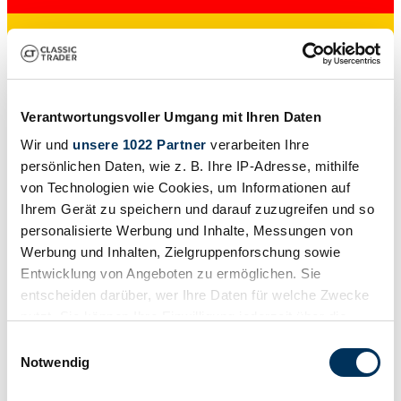
Verantwortungsvoller Umgang mit Ihren Daten
Händler
Wir und
unsere 1022 Partner
verarbeiten Ihre
persönlichen Daten, wie z. B. Ihre IP-Adresse, mithilfe
von Technologien wie Cookies, um Informationen auf
Ihrem Gerät zu speichern und darauf zuzugreifen und so
personalisierte Werbung und Inhalte, Messungen von
Werbung und Inhalten, Zielgruppenforschung sowie
Entwicklung von Angeboten zu ermöglichen. Sie
entscheiden darüber, wer Ihre Daten für welche Zwecke
nutzt. Sie können Ihre Einwilligung jederzeit über die
Cookie-Erklärung oder durch Klicken auf das Privacy
Einwilligungsauswahl
Trigger Symbol ändern oder widerrufen
Notwendig