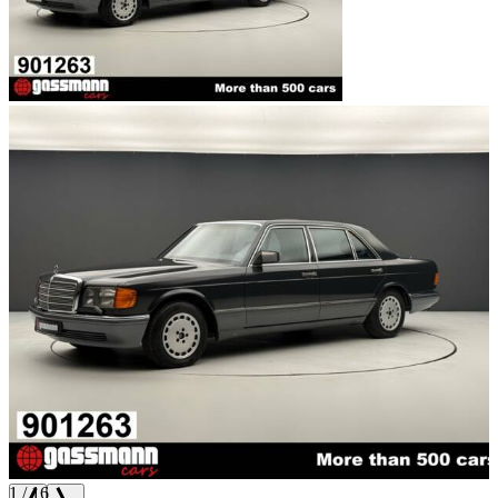
1
/
16