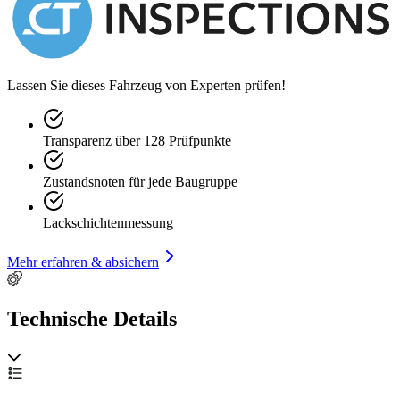
ZUBEHÖRANGABEN OHNE GEWÄHR, Änderungen,
Zwischenverkauf und Irrtümer vorbehalten!
----.
Lassen Sie dieses Fahrzeug von Experten prüfen!
Transparenz über 128 Prüfpunkte
Zustandsnoten für jede Baugruppe
Lackschichtenmessung
Mehr erfahren & absichern
Technische Details