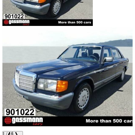
1
/
16