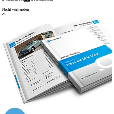
Wurzelnuss.
Nicht vorhanden
Service durchgeführt bei:29.900km, 30.000km, 30.250km.
div. Lackierarbeiten ca. 3.800,00 EUR
Mehrfach verfügbar weitere Mercedes-Benz 420 SEL
Limousine W126 Angebote auf unserer Homepage!
Multiple available more Mercedes-Benz 420 SEL Limousine
W126 offers on our homepage!