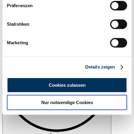
Wenn Sie es erlauben, würden wir auch gerne:
Präferenzen
Informationen über Ihre geografische Lage
erfassen, welche bis auf einige Meter genau sein
können
Statistiken
Beobachten
Ihr Gerät durch aktives Scannen nach
bestimmten Merkmalen (Fingerprinting) identifizieren
Marketing
Erfahren Sie mehr darüber, wie Ihre persönlichen Daten
verarbeitet werden, und legen Sie Ihre Präferenzen im
Abschnitt Einzelheiten
fest.
Details zeigen
Wir verwenden Cookies, um Inhalte und Anzeigen zu
personalisieren, Funktionen für soziale Medien anbieten
Cookies zulassen
zu können und die Zugriffe auf unsere Website zu
analysieren. Außerdem geben wir Informationen zu Ihrer
Nur notwendige Cookies
Verwendung unserer Website an unsere Partner für
soziale Medien, Werbung und Analysen weiter. Unsere
Partner führen diese Informationen möglicherweise mit
weiteren Daten zusammen, die Sie ihnen bereitgestellt
haben oder die sie im Rahmen Ihrer Nutzung der Dienste