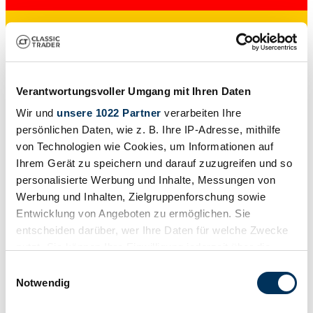
Verantwortungsvoller Umgang mit Ihren Daten
Händler
Wir und
unsere 1022 Partner
verarbeiten Ihre
persönlichen Daten, wie z. B. Ihre IP-Adresse, mithilfe
von Technologien wie Cookies, um Informationen auf
Ihrem Gerät zu speichern und darauf zuzugreifen und so
personalisierte Werbung und Inhalte, Messungen von
Werbung und Inhalten, Zielgruppenforschung sowie
Entwicklung von Angeboten zu ermöglichen. Sie
entscheiden darüber, wer Ihre Daten für welche Zwecke
nutzt. Sie können Ihre Einwilligung jederzeit über die
Cookie-Erklärung oder durch Klicken auf das Privacy
Einwilligungsauswahl
Trigger Symbol ändern oder widerrufen
Notwendig