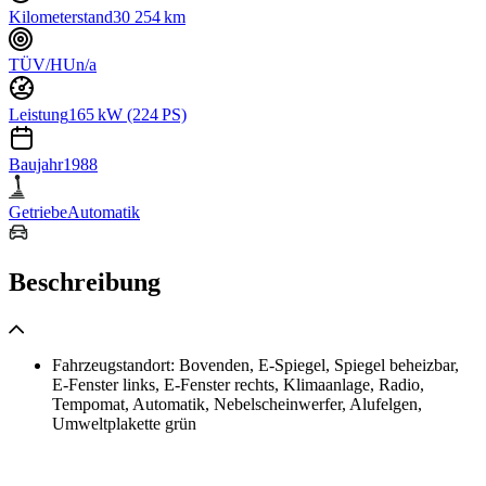
Kilometerstand
30 254 km
TÜV/HU
n/a
Leistung
165 kW (224 PS)
Baujahr
1988
Getriebe
Automatik
Beschreibung
Fahrzeugstandort: Bovenden, E-Spiegel, Spiegel beheizbar,
E-Fenster links, E-Fenster rechts, Klimaanlage, Radio,
Tempomat, Automatik, Nebelscheinwerfer, Alufelgen,
Umweltplakette grün